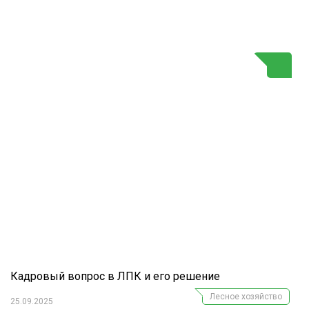
Г
Кадровый вопрос в ЛПК и его решение
Лесное хозяйство
25.09.2025