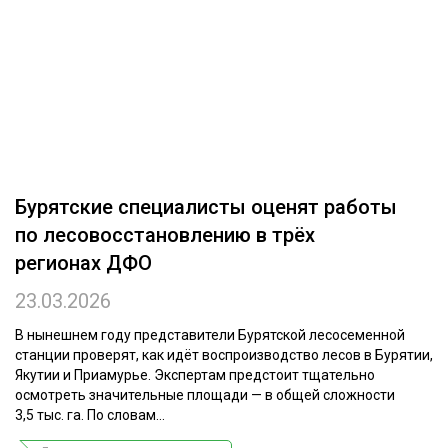
ОБРАБОТКА ДРЕВЕСИНЫ
ЦИФРОВАЯ СРЕДА
РУБРИКИ
БИОЭНЕРГЕТИКА
ТЕМАТИЧЕСКИЕ ПРОЕКТЫ
ЛЕСОВОССТАНОВЛЕНИЕ И ЗАЩИТА
ЛОГИСТИКА
ПОДБОРКИ СТАТЕЙ
Бурятские специалисты оценят работы
ПРОИЗВОДСТВО ДРЕВЕСНЫХ ПЛИТ
по лесовосстановлению в трёх
ЦБП
регионах ДФО
23.03.2026
КОМПЛЕКСНАЯ ПЕРЕРАБОТКА
ЛЕСОПИЛЕНИЕ
В нынешнем году представители Бурятской лесосеменной
станции проверят, как идёт воспроизводство лесов в Бурятии,
ДЕРЕВЯННОЕ ДОМОСТРОЕНИЕ
Якутии и Приамурье. Экспертам предстоит тщательно
осмотреть значительные площади — в общей сложности
БЕЗОПАСНОЕ ПРОИЗВОДСТВО
3,5 тыс. га. По словам...
СОРТИРОВКА ДРЕВЕСИНЫ