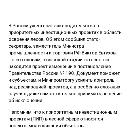
ОБРАБОТКА ДРЕВЕСИНЫ
ЦИФРОВАЯ СРЕДА
РУБРИКИ
В России ужесточат законодательство о
БИОЭНЕРГЕТИКА
приоритетных инвестиционных проектах в области
ТЕМАТИЧЕСКИЕ ПРОЕКТЫ
ЛЕСОВОССТАНОВЛЕНИЕ И ЗАЩИТА
освоения лесов. Об этом сообщил статс-
секретарь, заместитель Министра
ЛОГИСТИКА
промышленности и торговли РФ Виктор Евтухов.
ПОДБОРКИ СТАТЕЙ
ПРОИЗВОДСТВО ДРЕВЕСНЫХ ПЛИТ
По его словам, в высокой стадии готовности
находится проект изменений в постановление
ЦБП
Правительства России № 190. Документ поможет
и субъектам, и Минпромторгу усилить контроль
КОМПЛЕКСНАЯ ПЕРЕРАБОТКА
над реализацией проектов, а в особенно сложных
случаях даже самостоятельно принимать решение
ЛЕСОПИЛЕНИЕ
об исключении.
ДЕРЕВЯННОЕ ДОМОСТРОЕНИЕ
Напомним, что к приоритетным инвестиционным
БЕЗОПАСНОЕ ПРОИЗВОДСТВО
проектам (ПИП) в лесной сфере относятся
проекты модернизации объектов
СОРТИРОВКА ДРЕВЕСИНЫ