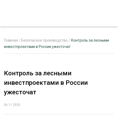
Главная
/
Безопасное производство
/
Контроль за лесными
инвестпроектами в России ужесточат
ЖУРНАЛ «ЛЕСНОЙ КОМПЛЕКС»
О ПРОЕКТЕ
Контроль за лесными
РЕКЛАМОДАТЕЛЯМ
инвестпроектами в России
ужесточат
06.11.2020
ЛЕСНОЕ ХОЗЯЙСТВО
ЭКСПЕРТНОЕ МНЕНИЕ
ЛЕСОЗАГОТОВКА