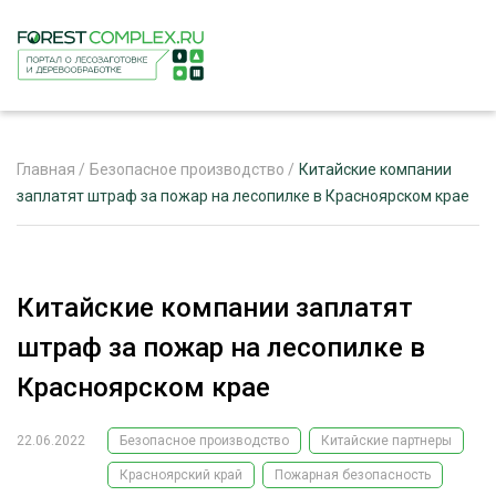
Главная
/
Безопасное производство
/
Китайские компании
заплатят штраф за пожар на лесопилке в Красноярском крае
ЖУРНАЛ «ЛЕСНОЙ КОМПЛЕКС»
О ПРОЕКТЕ
Китайские компании заплатят
РЕКЛАМОДАТЕЛЯМ
штраф за пожар на лесопилке в
Красноярском крае
22.06.2022
Безопасное производство
Китайские партнеры
ЛЕСНОЕ ХОЗЯЙСТВО
ЭКСПЕРТНОЕ МНЕНИЕ
Красноярский край
Пожарная безопасность
ЛЕСОЗАГОТОВКА