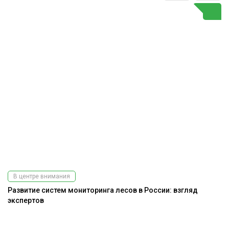
В центре внимания
Развитие систем мониторинга лесов в России: взгляд
До
экспертов
г