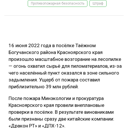
Противопожарная безопасность
Штраф
ОБРАБОТКА ДРЕВЕСИНЫ
ЦИФРОВАЯ СРЕДА
РУБРИКИ
БИОЭНЕРГЕТИКА
ТЕМАТИЧЕСКИЕ ПРОЕКТЫ
ЛЕСОВОССТАНОВЛЕНИЕ И ЗАЩИТА
16 июня 2022 года в посёлке Таёжном
ЛОГИСТИКА
Богучанского района Красноярского края
ПОДБОРКИ СТАТЕЙ
произошло масштабное возгорание на лесопилке
ПРОИЗВОДСТВО ДРЕВЕСНЫХ ПЛИТ
— огонь охватил сырьё для пиломатериалов, из-за
ЦБП
чего населённый пункт оказался в зоне сильного
задымления. Ущерб от пожара составил
КОМПЛЕКСНАЯ ПЕРЕРАБОТКА
приблизительно 39 млн рублей.
ЛЕСОПИЛЕНИЕ
После пожара Минэкологии и прокуратура
Красноярского края провели внеплановые
ДЕРЕВЯННОЕ ДОМОСТРОЕНИЕ
проверки в посёлке. В результате виновниками
БЕЗОПАСНОЕ ПРОИЗВОДСТВО
были признаны сразу две китайские компании:
«Дракон РТ» и «ДПХ-12».
СОРТИРОВКА ДРЕВЕСИНЫ