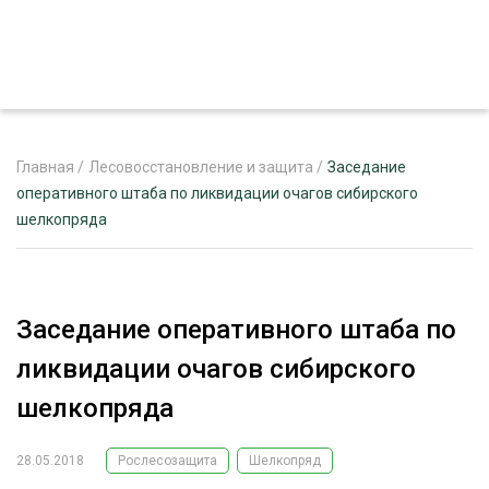
Главная
/
Лесовосстановление и защита
/
Заседание
оперативного штаба по ликвидации очагов сибирского
шелкопряда
ЖУРНАЛ «ЛЕСНОЙ КОМПЛЕКС»
О ПРОЕКТЕ
РЕКЛАМОДАТЕЛЯМ
Заседание оперативного штаба по
ликвидации очагов сибирского
шелкопряда
ЛЕСНОЕ ХОЗЯЙСТВО
ЭКСПЕРТНОЕ МНЕНИЕ
28.05.2018
Рослесозащита
Шелкопряд
ЛЕСОЗАГОТОВКА