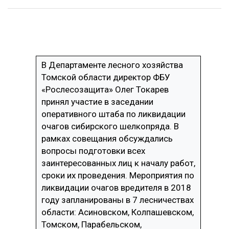
ОБРАБОТКА ДРЕВЕСИНЫ
ЦИФРОВАЯ СРЕДА
РУБРИКИ
БИОЭНЕРГЕТИКА
В Департаменте лесного хозяйства
ТЕМАТИЧЕСКИЕ ПРОЕКТЫ
ЛЕСОВОССТАНОВЛЕНИЕ И ЗАЩИТА
Томской области директор ФБУ
ЛОГИСТИКА
«Рослесозащита» Олег Токарев
ПОДБОРКИ СТАТЕЙ
принял участие в заседании
ПРОИЗВОДСТВО ДРЕВЕСНЫХ ПЛИТ
оперативного штаба по ликвидации
ЦБП
очагов сибирского шелкопряда. В
рамках совещания обсуждались
вопросы подготовки всех
КОМПЛЕКСНАЯ ПЕРЕРАБОТКА
заинтересованных лиц к началу работ,
ЛЕСОПИЛЕНИЕ
сроки их проведения. Мероприятия по
ликвидации очагов вредителя в 2018
ДЕРЕВЯННОЕ ДОМОСТРОЕНИЕ
году запланированы в 7 лесничествах
БЕЗОПАСНОЕ ПРОИЗВОДСТВО
области: Асиновском, Колпашевском,
Томском, Парабельском,
СОРТИРОВКА ДРЕВЕСИНЫ