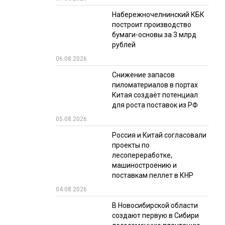
Набережночелнинский КБК
РЫНКИ СБЫТА
построит производство
В УСЛОВИЯХ САНКЦИЙ
бумаги-основы за 3 млрд
рублей
06.08.2026
Снижение запасов
пиломатериалов в портах
Китая создаёт потенциал
для роста поставок из РФ
05.08.2026
ИТОГИ МЕРОПРИЯТИЙ
Россия и Китай согласовали
проекты по
лесопереработке,
машиностроению и
поставкам пеллет в КНР
04.08.2026
В Новосибирской области
создают первую в Сибири