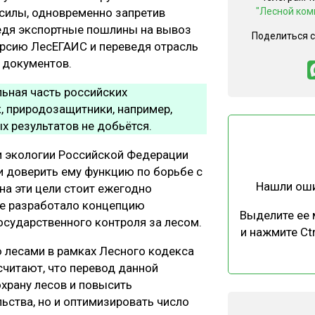
 силы, одновременно запретив
"Лесной ком
ведя экспортные пошлины на вывоз
Поделиться 
рсию ЛесЕГАИС и переведя отрасль
 документов.
ьная часть российских
, природозащитники, например,
х результатов не добьётся.
и экологии Российской Федерации
и доверить ему функцию по борьбе с
Нашли ош
на эти цели стоит ежегодно
же разработало концепцию
Выделите ее
сударственного контроля за лесом.
и нажмите Ctr
 лесами в рамках Лесного кодекса
считают, что перевод данной
охрану лесов и повысить
ства, но и оптимизировать число