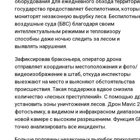
оборудования для ежедневного обхода территори
государство предоставляет беспилотники, которы
мониторят незаконную вырубку леса. Беспилотны
воздушные суда (БВС) благодаря своим
интеллектуальным режимам и тепловизору
способны даже ночью следить за лесом и
выявлять нарушения.
Зафиксировав браконьера, оператор дрона
отправляет координаты местоположения и фото/
видеоизображение в штаб, откуда инспекторы
выезжают на место и выясняют обстоятельства
происшествия. Такая поддержка вдвое снизила
количество «лесных преступлений». С помощью д
установить зоны уничтожения лесов. Дрон Mavic 2
фотосъемку, в видимом и инфракрасном диапазон
новой камере с высоким разрешением. Функция G
точно анализировать все инциденты.
Больше половины незаконных вырубок приходится