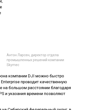
й,
е
е
Антон Ларсен, директор отдела
промышленных решений компании
Skymec
рона компании DJI можно быстро
 Enterprise проводит качественную
е на большом расстоянии благодаря
PS и указания времени позволяют
 на Сибирский федеральный округ, в