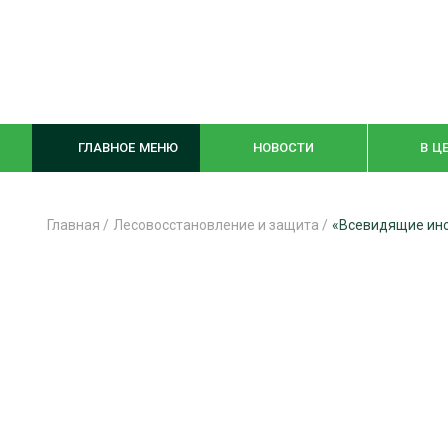
ГЛАВНОЕ МЕНЮ
НОВОСТИ
В Ц
Главная
/
Лесовосстановление и защита
/
«Всевидящие инс
ЛЕСНОЕ ХОЗЯЙСТВО
КОМПЛЕКСНА
ЛЕСОЗАГОТОВКА
ЛЕСОПИЛЕНИ
ОБРАБОТКА ДРЕВЕСИНЫ
ДЕРЕВЯНН
ЦИФРОВАЯ СРЕДА
БЕЗОПАСНОЕ
БИОЭНЕРГЕТИКА
СОРТИРОВКА