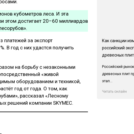
росами.
онов кубометров леса. И эта
при этом достигает 20–60 миллиардов
лесорубов».
з платежей за экспорт
Как санкции из
 В год с них удастся получить
российский экс
древесных плит
разом на борьбу с незаконными
Российский рынок
непосредственный «живой
древесных плит п
одимым оборудованием и техникой,
этап...
стёт год от года. О том, как
Читать онлайн
рубами», рассказал «Лесному
ных решений компании SKYMEC.