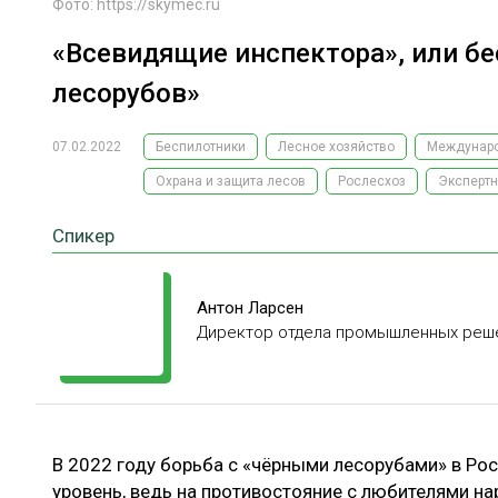
Фото: https://skymec.ru
«Всевидящие инспектора», или б
лесорубов»
07.02.2022
Беспилотники
Лесное хозяйство
Междунаро
Охрана и защита лесов
Рослесхоз
Эксперт
Спикер
Антон Ларсен
Директор отдела промышленных реш
В 2022 году борьба с «чёрными лесорубами» в Р
уровень, ведь на противостояние с любителями на