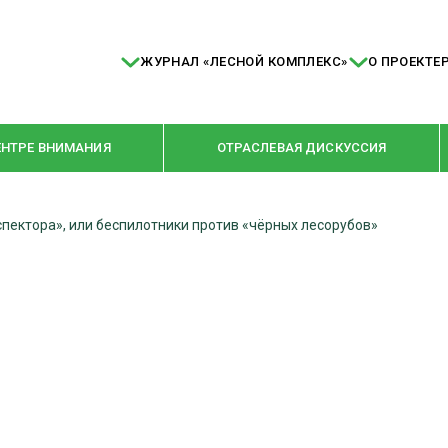
ЖУРНАЛ «ЛЕСНОЙ КОМПЛЕКС»
О ПРОЕКТЕ
ЕНТРЕ ВНИМАНИЯ
ОТРАСЛЕВАЯ ДИСКУССИЯ
пектора», или беспилотники против «чёрных лесорубов»
РУБРИКИ
Я ПЕРЕРАБОТКА
НОВОСТИ
Е
КРУПНЫМ ПЛАНОМ
ОЕ ДОМОСТРОЕНИЕ
ВЗГЛЯД ИЗНУТРИ
 ПРОИЗВОДСТВО
В ЦЕНТРЕ ВНИМАНИЯ
 ДРЕВЕСИНЫ
ПРЕДПРИЯТИЯ ЛПК