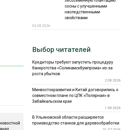
лесосеменную плантацию
сосны с улучшенными
наследственными
свойствами
03.08.2026
Выбор читателей
Кредиторы требуют запустить процедуру
банкротства «Соликамскбумпрома» из-за
роста убытков
2.08.2026
Минвостокразвития и Китай договорились о
совместном плане по ЦПК «Полярная» в
Забайкальском крае
1.08.2026
В Ульяновской области расширяется
 новостной
производство станков для деревообработки
канал
31.07.2026