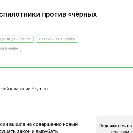
еспилотники против «чёрных
дный день лесов
Незаконная вырубка
ное мнение
ений компании Skymec
оссии вышла на совершенно новый
Подпишитесь на
рушать закон и вырубать
телеграм-