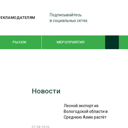
Подписывайтесь
РЕКЛАМОДАТЕЛЯМ
в социальных сетях
РЫНОК
МЕРОПРИЯТИЯ
ТЕМАТИЧЕСКИЕ ПРОЕКТЫ
ЛЕСДРЕВМАШ 2022
Новости
WOODEX-2021
Лесной экспорт из
ПОДБОРКИ СТАТЕЙ
Вологодской области в
Среднюю Азию растёт
СУШКА ДРЕВЕСИНЫ
07.08.2026