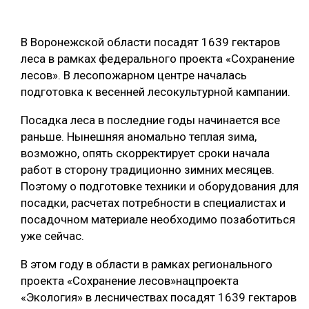
ОБРАБОТКА ДРЕВЕСИНЫ
В Воронежской области посадят 1639 гектаров
ЦИФРОВАЯ СРЕДА
РУБРИКИ
леса в рамках федерального проекта «Сохранение
БИОЭНЕРГЕТИКА
лесов». В лесопожарном центре началась
ТЕМАТИЧЕСКИЕ ПРОЕКТЫ
подготовка к весенней лесокультурной кампании.
ЛЕСОВОССТАНОВЛЕНИЕ И ЗАЩИТА
ЛОГИСТИКА
Посадка леса в последние годы начинается все
ПОДБОРКИ СТАТЕЙ
раньше. Нынешняя аномально теплая зима,
ПРОИЗВОДСТВО ДРЕВЕСНЫХ ПЛИТ
возможно, опять скорректирует сроки начала
ЦБП
работ в сторону традиционно зимних месяцев.
Поэтому о подготовке техники и оборудования для
посадки, расчетах потребности в специалистах и
КОМПЛЕКСНАЯ ПЕРЕРАБОТКА
посадочном материале необходимо позаботиться
ЛЕСОПИЛЕНИЕ
уже сейчас.
ДЕРЕВЯННОЕ ДОМОСТРОЕНИЕ
В этом году в области в рамках регионального
проекта «Сохранение лесов»нацпроекта
БЕЗОПАСНОЕ ПРОИЗВОДСТВО
«Экология» в лесничествах посадят 1639 гектаров
СОРТИРОВКА ДРЕВЕСИНЫ