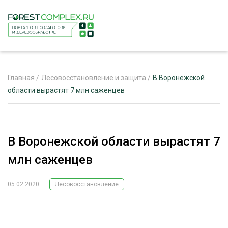
Главная
/
Лесовосстановление и защита
/
В Воронежской
области вырастят 7 млн саженцев
ЖУРНАЛ «ЛЕСНОЙ КОМПЛЕКС»
О ПРОЕКТЕ
В Воронежской области вырастят 7
РЕКЛАМОДАТЕЛЯМ
млн саженцев
05.02.2020
Лесовосстановление
ЛЕСНОЕ ХОЗЯЙСТВО
ЭКСПЕРТНОЕ МНЕНИЕ
ЛЕСОЗАГОТОВКА