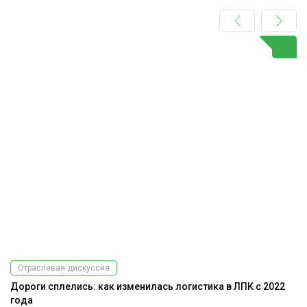
Отраслевая дискуссия
Дороги сплелись: как изменилась логистика в ЛПК с 2022
Э
года
ис