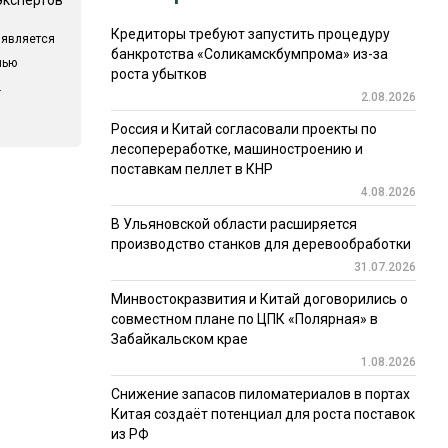
Кредиторы требуют запустить процедуру
 является
банкротства «Соликамскбумпрома» из-за
лью
роста убытков
.
2.08.2026
Россия и Китай согласовали проекты по
лесопереработке, машиностроению и
поставкам пеллет в КНР
4.08.2026
В Ульяновской области расширяется
производство станков для деревообработки
31.07.2026
Минвостокразвития и Китай договорились о
совместном плане по ЦПК «Полярная» в
Забайкальском крае
1.08.2026
Снижение запасов пиломатериалов в портах
Китая создаёт потенциал для роста поставок
из РФ