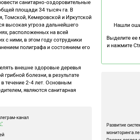
ровести санитарно-оздоровительные
ЕВЕСИНЫ
РЫНОК
общей площади 34 тысяч га. В
ПРОИЗВОДСТВО
ТЕХНОЛОГИИ
я, Томской, Кемеровской и Иркутской
тся высокая угроза дальнейшего
Нашли ош
ОТРАСЛЕВАЯ ДИСКУССИЯ
иях, расположенных на всей
Выделите ее
х с ними, в этом году сотрудники
и нажмите Ctr
нением полиграфа и состоянием его
селять внешне здоровые деревья
й грибной болезни, в результате
КАЛЕНДАРЬ ВЫСТАВОК
в течение 2-4 лет. Основным
едителем, являются санитарная
елеграм-канал
с"
Развитие систе
мониторинга ле
ей
России: взгляд 