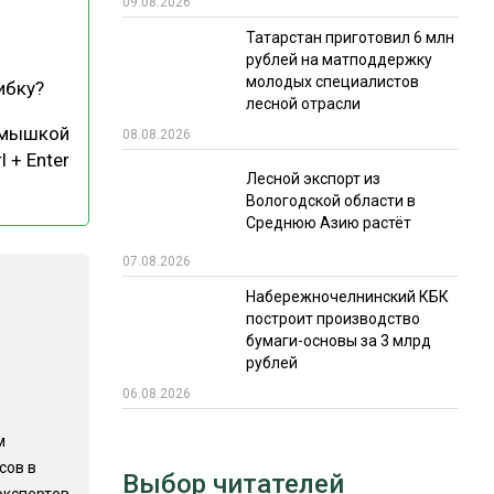
09.08.2026
РЫНКИ СБЫТА
Татарстан приготовил 6 млн
рублей на матподдержку
В УСЛОВИЯХ САНКЦИЙ
молодых специалистов
ибку?
лесной отрасли
 мышкой
08.08.2026
l + Enter
Лесной экспорт из
Вологодской области в
Среднюю Азию растёт
07.08.2026
ИТОГИ МЕРОПРИЯТИЙ
Набережночелнинский КБК
построит производство
бумаги-основы за 3 млрд
рублей
06.08.2026
м
сов в
Выбор читателей
экспертов