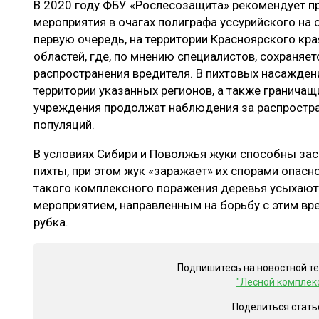
В 2020 году ФБУ «Рослесозащита» рекомендует п
ЛЕСОВОССТАНОВЛЕНИЕ И ЗАЩИТА
СУШКА ДР
мероприятия в очагах полиграфа уссурийского на 
ЛОГИСТИКА
МЕБЕЛЬНОЕ 
первую очередь, на территории Красноярского кра
областей, где, по мнению специалистов, сохраняе
ПРОИЗВОДСТВО ДРЕВЕСНЫХ ПЛИТ
распространения вредителя. В пихтовых насажден
ЦБП
территории указанных регионов, а также граничащи
учреждения продолжат наблюдения за распростра
популяций.
ЭКСПЕРТНОЕ МНЕНИЕ
В условиях Сибири и Поволжья жуки способны за
пихты, при этом жук «заражает» их спорами опасно
такого комплексного поражения деревья усыхают 
мероприятием, направленным на борьбу с этим вр
рубка.
Подпишитесь на новостной т
"Лесной комплек
Поделиться стать