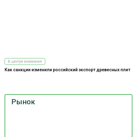
В центре внимания
Как санкции изменили российский экспорт древесных плит
Ра
э
Рынок