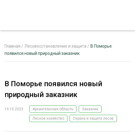
Главная
/
Лесовосстановление и защита
/
В Поморье
появился новый природный заказник
ЖУРНАЛ «ЛЕСНОЙ КОМПЛЕКС»
О ПРОЕКТЕ
В Поморье появился новый
РЕКЛАМОДАТЕЛЯМ
природный заказник
19.10.2023
Архангельская область
Заказник
Лесное хозяйство
Охрана и защита лесов
ЛЕСНОЕ ХОЗЯЙСТВО
ЭКСПЕРТНОЕ МНЕНИЕ
ЛЕСОЗАГОТОВКА