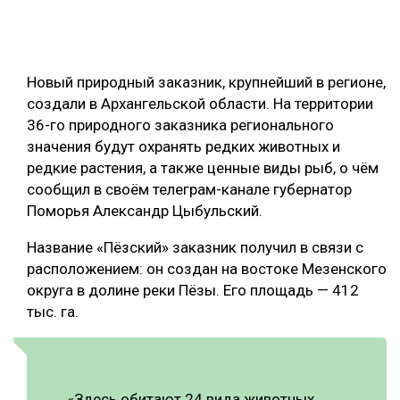
ОБРАБОТКА ДРЕВЕСИНЫ
ЦИФРОВАЯ СРЕДА
РУБРИКИ
Новый природный заказник, крупнейший в регионе,
БИОЭНЕРГЕТИКА
создали в Архангельской области. На территории
ТЕМАТИЧЕСКИЕ ПРОЕКТЫ
ЛЕСОВОССТАНОВЛЕНИЕ И ЗАЩИТА
36-го природного заказника регионального
значения будут охранять редких животных и
ЛОГИСТИКА
редкие растения, а также ценные виды рыб, о чём
ПОДБОРКИ СТАТЕЙ
ПРОИЗВОДСТВО ДРЕВЕСНЫХ ПЛИТ
сообщил в своём телеграм-канале губернатор
Поморья Александр Цыбульский.
ЦБП
Название «Пёзский» заказник получил в связи с
КОМПЛЕКСНАЯ ПЕРЕРАБОТКА
расположением: он создан на востоке Мезенского
округа в долине реки Пёзы. Его площадь — 412
ЛЕСОПИЛЕНИЕ
тыс. га.
ДЕРЕВЯННОЕ ДОМОСТРОЕНИЕ
БЕЗОПАСНОЕ ПРОИЗВОДСТВО
СОРТИРОВКА ДРЕВЕСИНЫ
«Здесь обитают 24 вида животных,