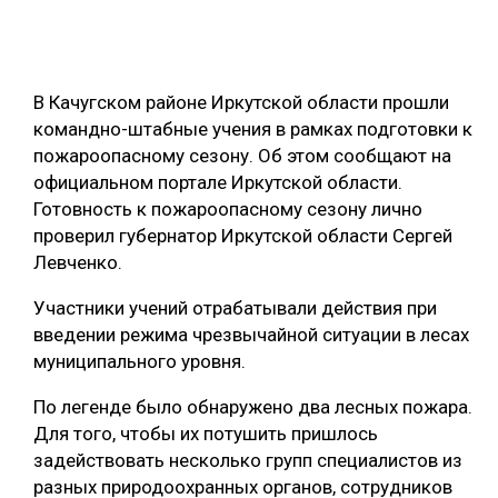
ОБРАБОТКА ДРЕВЕСИНЫ
ЦИФРОВАЯ СРЕДА
РУБРИКИ
В Качугском районе Иркутской области прошли
БИОЭНЕРГЕТИКА
командно-штабные учения в рамках подготовки к
ТЕМАТИЧЕСКИЕ ПРОЕКТЫ
ЛЕСОВОССТАНОВЛЕНИЕ И ЗАЩИТА
пожароопасному сезону. Об этом сообщают на
официальном портале Иркутской области.
ЛОГИСТИКА
Готовность к пожароопасному сезону лично
ПОДБОРКИ СТАТЕЙ
ПРОИЗВОДСТВО ДРЕВЕСНЫХ ПЛИТ
проверил губернатор Иркутской области Сергей
Левченко.
ЦБП
Участники учений отрабатывали действия при
КОМПЛЕКСНАЯ ПЕРЕРАБОТКА
введении режима чрезвычайной ситуации в лесах
муниципального уровня.
ЛЕСОПИЛЕНИЕ
По легенде было обнаружено два лесных пожара.
ДЕРЕВЯННОЕ ДОМОСТРОЕНИЕ
Для того, чтобы их потушить пришлось
БЕЗОПАСНОЕ ПРОИЗВОДСТВО
задействовать несколько групп специалистов из
разных природоохранных органов, сотрудников
СОРТИРОВКА ДРЕВЕСИНЫ