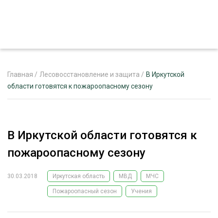
Главная
/
Лесовосстановление и защита
/
В Иркутской
области готовятся к пожароопасному сезону
ЖУРНАЛ «ЛЕСНОЙ КОМПЛЕКС»
О ПРОЕКТЕ
В Иркутской области готовятся к
РЕКЛАМОДАТЕЛЯМ
пожароопасному сезону
30.03.2018
Иркутская область
МВД
МЧС
Пожароопасный сезон
Учения
ЛЕСНОЕ ХОЗЯЙСТВО
ЭКСПЕРТНОЕ МНЕНИЕ
ЛЕСОЗАГОТОВКА