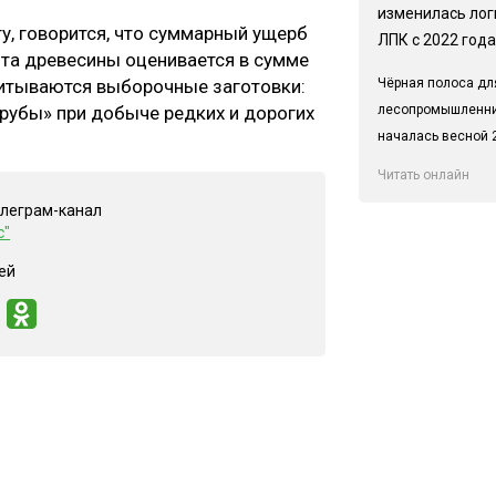
изменилась лог
у, говорится, что суммарный ущерб
ЛПК с 2022 года
та древесины оценивается в сумме
Чёрная полоса дл
учитываются выборочные заготовки:
лесопромышленн
рубы» при добыче редких и дорогих
началась весной 2
Читать онлайн
елеграм-канал
с"
ей