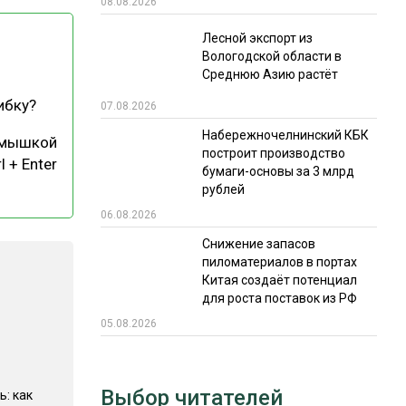
08.08.2026
РЫНКИ СБЫТА
Лесной экспорт из
Вологодской области в
В УСЛОВИЯХ САНКЦИЙ
Среднюю Азию растёт
ибку?
07.08.2026
Набережночелнинский КБК
 мышкой
построит производство
l + Enter
бумаги-основы за 3 млрд
рублей
06.08.2026
ИТОГИ МЕРОПРИЯТИЙ
Снижение запасов
пиломатериалов в портах
Китая создаёт потенциал
для роста поставок из РФ
05.08.2026
Выбор читателей
ь: как