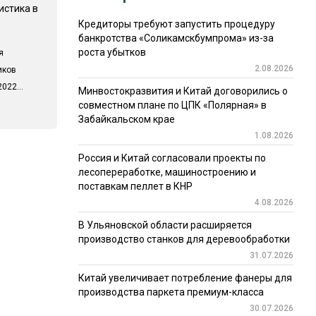
истика в
Кредиторы требуют запустить процедуру
банкротства «Соликамскбумпрома» из-за
роста убытков
я
2.08.2026
иков
022...
Минвостокразвития и Китай договорились о
совместном плане по ЦПК «Полярная» в
Забайкальском крае
1.08.2026
Россия и Китай согласовали проекты по
лесопереработке, машиностроению и
поставкам пеллет в КНР
4.08.2026
В Ульяновской области расширяется
производство станков для деревообработки
31.07.2026
Китай увеличивает потребление фанеры для
производства паркета премиум-класса
30.07.2026