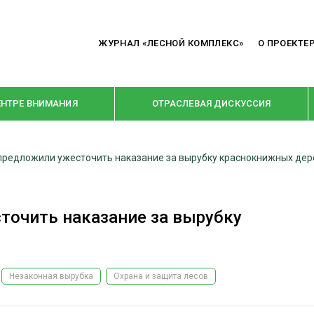
ЖУРНАЛ «ЛЕСНОЙ КОМПЛЕКС»
О ПРОЕКТЕ
ЕНТРЕ ВНИМАНИЯ
ОТРАСЛЕВАЯ ДИСКУССИЯ
редложили ужесточить наказание за вырубку краснокнижных дер
РУБРИКИ
Я ПЕРЕРАБОТКА
НОВОСТИ
очить наказание за вырубку
Е
КРУПНЫМ ПЛАНОМ
ОЕ ДОМОСТРОЕНИЕ
ВЗГЛЯД ИЗНУТРИ
 ПРОИЗВОДСТВО
В ЦЕНТРЕ ВНИМАНИЯ
Незаконная вырубка
Охрана и защита лесов
 ДРЕВЕСИНЫ
ПРЕДПРИЯТИЯ ЛПК