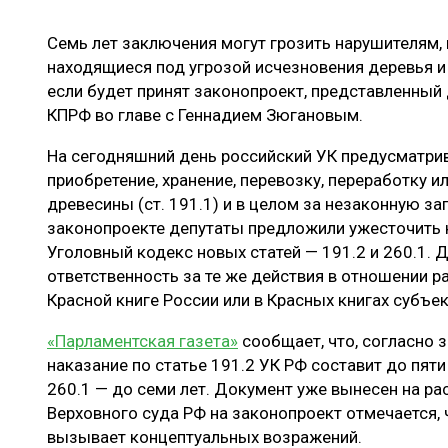
ЛЕСОВОССТАНОВЛЕНИЕ И ЗАЩИТА
СУШКА ДР
Семь лет заключения могут грозить нарушителям,
ЛОГИСТИКА
МЕБЕЛЬНОЕ 
находящиеся под угрозой исчезновения деревья и р
ПРОИЗВОДСТВО ДРЕВЕСНЫХ ПЛИТ
если будет принят законопроект, представленный
КПРФ во главе с Геннадием Зюгановым.
ЦБП
На сегодняшний день российский УК предусматрив
приобретение, хранение, перевозку, переработку 
ЭКСПЕРТНОЕ МНЕНИЕ
древесины (ст. 191.1) и в целом за незаконную заг
законопроекте депутаты предложили ужесточить н
Уголовный кодекс новых статей — 191.2 и 260.1. 
ответственность за те же действия в отношении р
Красной книге России или в Красных книгах субъе
«Парламентская газета»
сообщает, что, согласно 
наказание по статье 191.2 УК РФ составит до пяти
260.1 — до семи лет. Документ уже вынесен на р
Верховного суда РФ на законопроект отмечается,
вызывает концептуальных возражений.