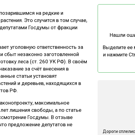
ЕВЕСИНЫ
РЫНОК
 позарившимся на редкие и
ПРОИЗВОДСТВО
ТЕХНОЛОГИИ
астения. Это случится в том случае,
ОТРАСЛЕВАЯ ДИСКУССИЯ
 депутатами Госдумы от фракции
Нашли ош
ает уголовную ответственность за
Выделите ее
или сбыт незаконно заготовленной
и нажмите Ctr
отовку леса (ст. 260 УК РФ). В своём
аказание за счёт внесения в
КАЛЕНДАРЬ ВЫСТАВОК
Данные статьи установят
астений и деревьев, находящихся в
ктов РФ.
законопроекту, максимальное
 лет лишения свободы, а по статье
ассмотрение Госдумы. В отзыве
 что предложение депутатов не
Дороги сплелис