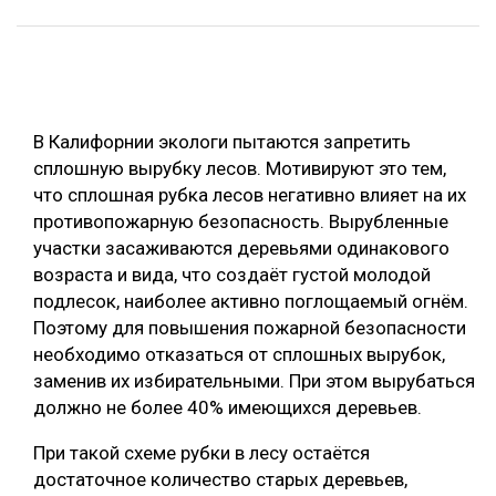
ОБРАБОТКА ДРЕВЕСИНЫ
ЦИФРОВАЯ СРЕДА
РУБРИКИ
БИОЭНЕРГЕТИКА
В Калифорнии экологи пытаются запретить
ТЕМАТИЧЕСКИЕ ПРОЕКТЫ
ЛЕСОВОССТАНОВЛЕНИЕ И ЗАЩИТА
сплошную вырубку лесов. Мотивируют это тем,
ЛОГИСТИКА
что сплошная рубка лесов негативно влияет на их
ПОДБОРКИ СТАТЕЙ
противопожарную безопасность. Вырубленные
ПРОИЗВОДСТВО ДРЕВЕСНЫХ ПЛИТ
участки засаживаются деревьями одинакового
ЦБП
возраста и вида, что создаёт густой молодой
подлесок, наиболее активно поглощаемый огнём.
Поэтому для повышения пожарной безопасности
КОМПЛЕКСНАЯ ПЕРЕРАБОТКА
необходимо отказаться от сплошных вырубок,
ЛЕСОПИЛЕНИЕ
заменив их избирательными. При этом вырубаться
должно не более 40% имеющихся деревьев.
ДЕРЕВЯННОЕ ДОМОСТРОЕНИЕ
БЕЗОПАСНОЕ ПРОИЗВОДСТВО
При такой схеме рубки в лесу остаётся
достаточное количество старых деревьев,
СОРТИРОВКА ДРЕВЕСИНЫ