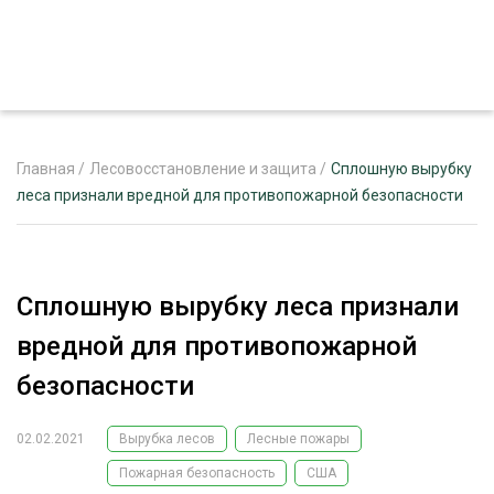
Главная
/
Лесовосстановление и защита
/
Сплошную вырубку
леса признали вредной для противопожарной безопасности
ЖУРНАЛ «ЛЕСНОЙ КОМПЛЕКС»
О ПРОЕКТЕ
Сплошную вырубку леса признали
РЕКЛАМОДАТЕЛЯМ
вредной для противопожарной
безопасности
02.02.2021
Вырубка лесов
Лесные пожары
ЛЕСНОЕ ХОЗЯЙСТВО
ЭКСПЕРТНОЕ МНЕНИЕ
Пожарная безопасность
США
ЛЕСОЗАГОТОВКА