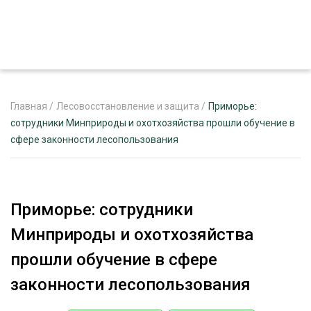
Главная
/
Лесовосстановление и защита
/
Приморье:
сотрудники Минприроды и охотхозяйства прошли обучение в
сфере законности лесопользования
ЖУРНАЛ «ЛЕСНОЙ КОМПЛЕКС»
О ПРОЕКТЕ
РЕКЛАМОДАТЕЛЯМ
Приморье: сотрудники
Минприроды и охотхозяйства
прошли обучение в сфере
ЛЕСНОЕ ХОЗЯЙСТВО
законности лесопользования
ЭКСПЕРТНОЕ МНЕНИЕ
ЛЕСОЗАГОТОВКА