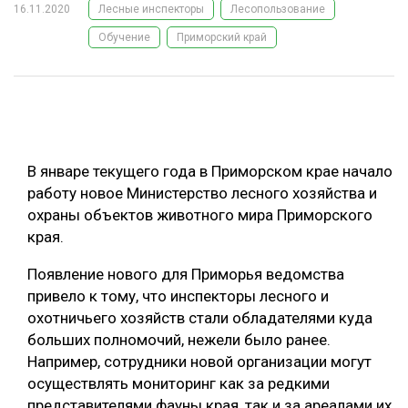
16.11.2020
Лесные инспекторы
Лесопользование
ОБРАБОТКА ДРЕВЕСИНЫ
Обучение
Приморский край
ЦИФРОВАЯ СРЕДА
РУБРИКИ
БИОЭНЕРГЕТИКА
ТЕМАТИЧЕСКИЕ ПРОЕКТЫ
ЛЕСОВОССТАНОВЛЕНИЕ И ЗАЩИТА
ЛОГИСТИКА
В январе текущего года в Приморском крае начало
ПОДБОРКИ СТАТЕЙ
ПРОИЗВОДСТВО ДРЕВЕСНЫХ ПЛИТ
работу новое Министерство лесного хозяйства и
охраны объектов животного мира Приморского
ЦБП
края.
КОМПЛЕКСНАЯ ПЕРЕРАБОТКА
Появление нового для Приморья ведомства
привело к тому, что инспекторы лесного и
ЛЕСОПИЛЕНИЕ
охотничьего хозяйств стали обладателями куда
ДЕРЕВЯННОЕ ДОМОСТРОЕНИЕ
больших полномочий, нежели было ранее.
Например, сотрудники новой организации могут
БЕЗОПАСНОЕ ПРОИЗВОДСТВО
осуществлять мониторинг как за редкими
СОРТИРОВКА ДРЕВЕСИНЫ
представителями фауны края, так и за ареалами их