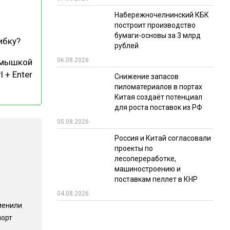
Набережночелнинский КБК
РЫНКИ СБЫТА
построит производство
В УСЛОВИЯХ САНКЦИЙ
бумаги-основы за 3 млрд
ибку?
рублей
06.08.2026
 мышкой
l + Enter
Снижение запасов
пиломатериалов в портах
Китая создаёт потенциал
для роста поставок из РФ
05.08.2026
ИТОГИ МЕРОПРИЯТИЙ
Россия и Китай согласовали
проекты по
лесопереработке,
машиностроению и
поставкам пеллет в КНР
04.08.2026
менили
порт