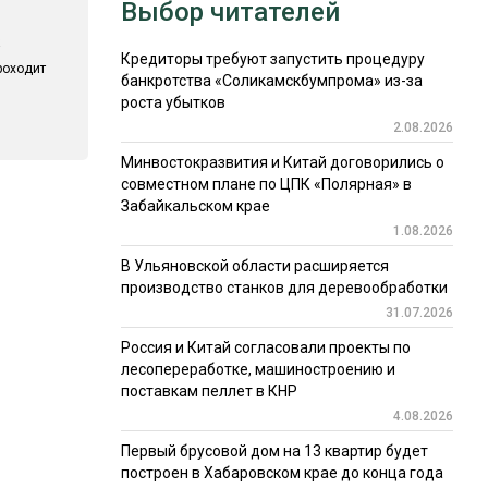
Выбор читателей
Кредиторы требуют запустить процедуру
роходит
банкротства «Соликамскбумпрома» из-за
роста убытков
2.08.2026
Минвостокразвития и Китай договорились о
совместном плане по ЦПК «Полярная» в
Забайкальском крае
1.08.2026
В Ульяновской области расширяется
производство станков для деревообработки
31.07.2026
Россия и Китай согласовали проекты по
лесопереработке, машиностроению и
поставкам пеллет в КНР
4.08.2026
Первый брусовой дом на 13 квартир будет
построен в Хабаровском крае до конца года