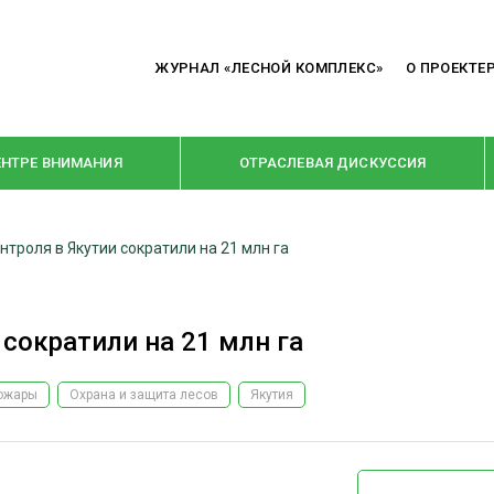
ЖУРНАЛ «ЛЕСНОЙ КОМПЛЕКС»
О ПРОЕКТЕ
ЕНТРЕ ВНИМАНИЯ
ОТРАСЛЕВАЯ ДИСКУССИЯ
троля в Якутии сократили на 21 млн га
РУБРИКИ
Я ПЕРЕРАБОТКА
НОВОСТИ
сократили на 21 млн га
Е
КРУПНЫМ ПЛАНОМ
ОЕ ДОМОСТРОЕНИЕ
ВЗГЛЯД ИЗНУТРИ
ожары
Охрана и защита лесов
Якутия
 ПРОИЗВОДСТВО
В ЦЕНТРЕ ВНИМАНИЯ
 ДРЕВЕСИНЫ
ПРЕДПРИЯТИЯ ЛПК