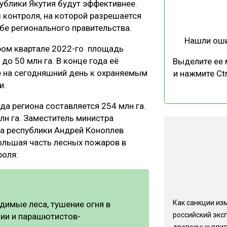
ублики Якутия будут эффективнее.
ЕВЕСИНЫ
РЫНОК
 контроля, на которой разрешается
ПРОИЗВОДСТВО
ТЕХНОЛОГИИ
жбе регионального правительства.
Нашли ош
ОТРАСЛЕВАЯ ДИСКУССИЯ
ором квартале 2022-го площадь
до 50 млн га. В конце года её
Выделите ее
оге на сегодняшний день к охраняемым
и нажмите Ctr
и.
да региона составляется 254 млн га.
лн га. Заместитель министра
КАЛЕНДАРЬ ВЫСТАВОК
ва республики Андрей Коноплев
ольшая часть лесных пожаров в
роля:
Как санкции из
одимые леса, тушение огня в
российский экс
ии и парашютистов-
древесных плит