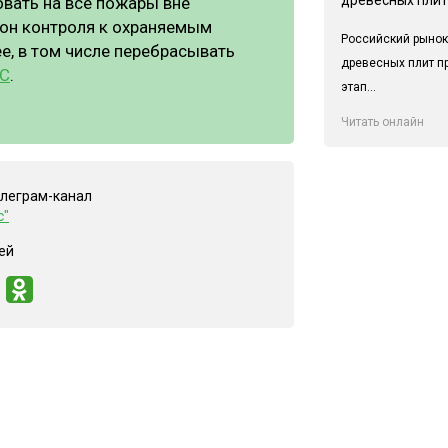
овать на все пожары вне
зон контроля к охраняемым
Российский рынок
е, в том числе перебрасывать
древесных плит п
С
.
этап...
Читать онлайн
елеграм-канал
с"
ей