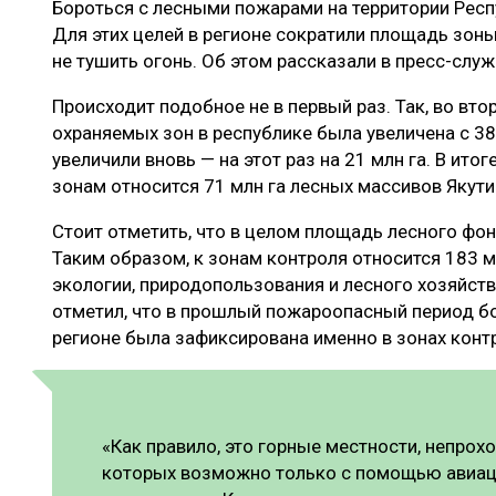
Бороться с лесными пожарами на территории Респ
ЛЕСОВОССТАНОВЛЕНИЕ И ЗАЩИТА
СУШКА ДР
Для этих целей в регионе сократили площадь зоны
ЛОГИСТИКА
МЕБЕЛЬНОЕ 
не тушить огонь. Об этом рассказали в пресс-слу
ПРОИЗВОДСТВО ДРЕВЕСНЫХ ПЛИТ
Происходит подобное не в первый раз. Так, во вт
охраняемых зон в республике была увеличена с 38 
ЦБП
увеличили вновь — на этот раз на 21 млн га. В ит
зонам относится 71 млн га лесных массивов Якути
ЭКСПЕРТНОЕ МНЕНИЕ
Стоит отметить, что в целом площадь лесного фон
Таким образом, к зонам контроля относится 183 м
экологии, природопользования и лесного хозяйст
отметил, что в прошлый пожароопасный период б
регионе была зафиксирована именно в зонах конт
«Как правило, это горные местности, непрох
которых возможно только с помощью авиац