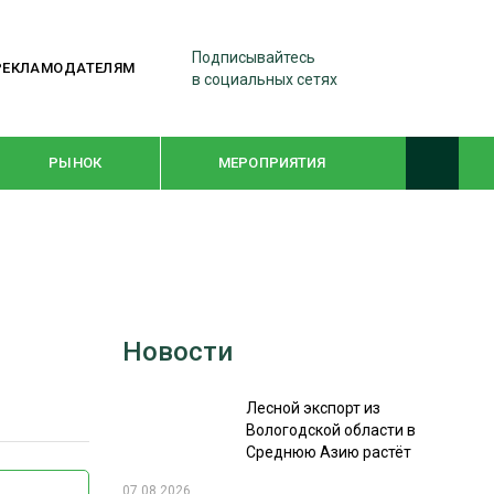
Подписывайтесь
РЕКЛАМОДАТЕЛЯМ
в социальных сетях
РЫНОК
МЕРОПРИЯТИЯ
ТЕМАТИЧЕСКИЕ ПРОЕКТЫ
ЛЕСДРЕВМАШ 2022
Новости
WOODEX-2021
Лесной экспорт из
ПОДБОРКИ СТАТЕЙ
Вологодской области в
Среднюю Азию растёт
СУШКА ДРЕВЕСИНЫ
07.08.2026