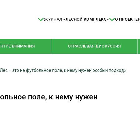
ЖУРНАЛ «ЛЕСНОЙ КОМПЛЕКС»
О ПРОЕКТЕ
ЕНТРЕ ВНИМАНИЯ
ОТРАСЛЕВАЯ ДИСКУССИЯ
Лес – это не футбольное поле, к нему нужен особый подход»
РУБРИКИ
Я ПЕРЕРАБОТКА
НОВОСТИ
больное поле, к нему нужен
Е
КРУПНЫМ ПЛАНОМ
ОЕ ДОМОСТРОЕНИЕ
ВЗГЛЯД ИЗНУТРИ
 ПРОИЗВОДСТВО
В ЦЕНТРЕ ВНИМАНИЯ
 ДРЕВЕСИНЫ
ПРЕДПРИЯТИЯ ЛПК