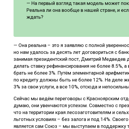
— На первый взгляд такая модель может пок
Реальна ли она вообще в нашей стране, и есл
ждать?
— Она реальна – это я заявляю с полной уверенно
но нам удалось за десять лет договориться с бан
занимая президентский пост, Дмитрий Медведев 
делать ставку рефинансирования не более 8.5%, а 
брать не более 3%. Путём элементарной арифмети
по кредиту должны быть не более 12%. На деле 
3% за свои услуги, а все 10%, отсюда и непосильн
Сейчас мы ведём переговоры с Красноярским отд
думаю, они увенчаются успехом. Совместно с пре
что на территории края лесозаготовителям и сель
льготных условиях – без залога и под 14%. Своег
является сам Союз – мы выступаем в поддержку т