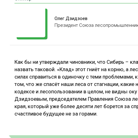
ЛЕСОВОССТАНОВЛЕНИЕ И ЗАЩИТА
СУШКА ДР
ЛОГИСТИКА
МЕБЕЛЬНОЕ 
Олег Дзидзоев
Президент Союза лесопромышленник
ПРОИЗВОДСТВО ДРЕВЕСНЫХ ПЛИТ
ЦБП
Как бы ни утверждали чиновники, что Сибирь – кл
ЭКСПЕРТНОЕ МНЕНИЕ
назвать таковой. «Клад» этот гниёт на корню, а ле
силах справиться в одиночку с теми проблемами, к
том, что же спасёт наши леса от стагнации, каки
кодексе и лесопользовании в целом, не видны оку
Дзидзоевым, председателем Правления Союза л
края, который уже более десяти лет борется за сп
счастливое будущее не за горами.