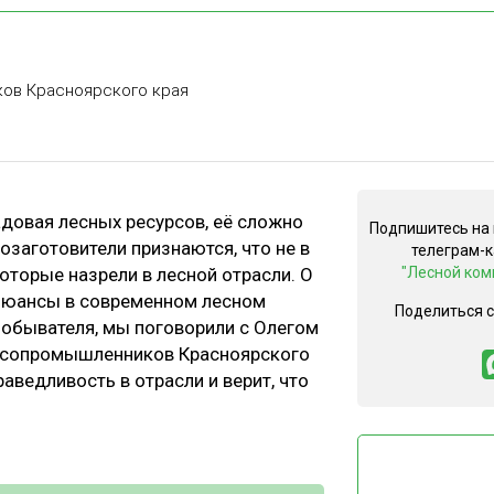
ЕВЕСИНЫ
РЫНОК
ПРОИЗВОДСТВО
ТЕХНОЛОГИИ
ов Красноярского края
ОТРАСЛЕВАЯ ДИСКУССИЯ
адовая лесных ресурсов, её сложно
Подпишитесь на
созаготовители признаются, что не в
телеграм-
КАЛЕНДАРЬ ВЫСТАВОК
оторые назрели в лесной отрасли. О
"Лесной ком
е нюансы в современном лесном
Поделиться 
 обывателя, мы поговорили с Олегом
есопромышленников Красноярского
раведливость в отрасли и верит, что