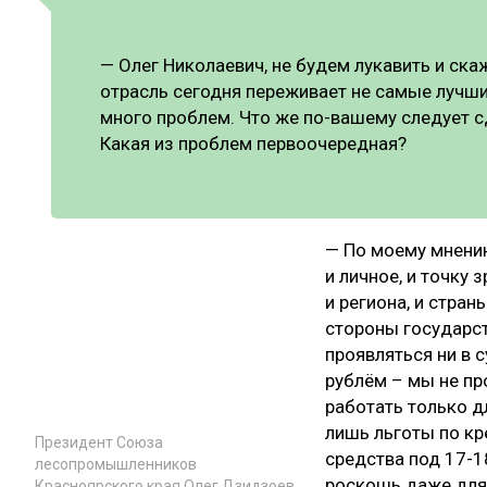
— Олег Николаевич, не будем лукавить и ска
отрасль сегодня переживает не самые лучш
много проблем. Что же по-вашему следует с
Какая из проблем первоочередная?
— По моему мнению
и личное, и точку 
и региона, и стран
стороны государст
проявляться ни в 
рублём – мы не пр
работать только д
лишь льготы по к
Президент Союза
средства под 17-1
лесопромышленников
роскошь даже для
Красноярского края Олег Дзидзоев