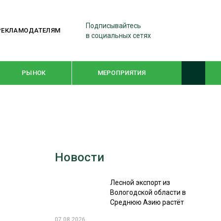
Подписывайтесь
РЕКЛАМОДАТЕЛЯМ
в социальных сетях
РЫНОК
МЕРОПРИЯТИЯ
ТЕМАТИЧЕСКИЕ ПРОЕКТЫ
ЛЕСДРЕВМАШ 2022
Новости
WOODEX-2021
Лесной экспорт из
ПОДБОРКИ СТАТЕЙ
Вологодской области в
Среднюю Азию растёт
СУШКА ДРЕВЕСИНЫ
07.08.2026