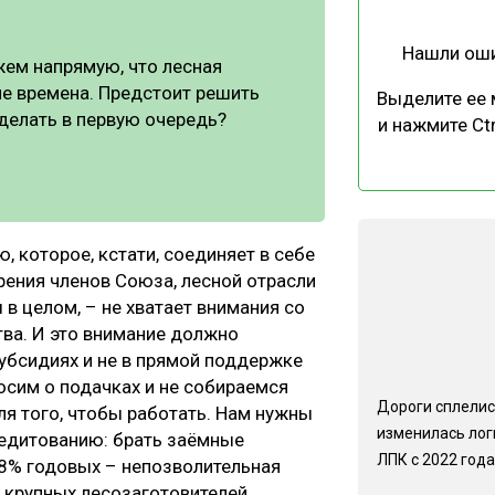
Нашли ош
жем напрямую, что лесная
ие времена. Предстоит решить
Выделите ее
делать в первую очередь?
и нажмите Ctr
, которое, кстати, соединяет в себе
зрения членов Союза, лесной отрасли
ы в целом, – не хватает внимания со
ва. И это внимание должно
субсидиях и не в прямой поддержке
осим о подачках и не собираемся
Дороги сплелис
ля того, чтобы работать. Нам нужны
изменилась лог
редитованию: брать заёмные
ЛПК с 2022 года
8% годовых – непозволительная
 крупных лесозаготовителей.