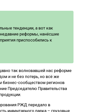
ьные тенденции, а вот как
, недавние реформы, нанёсшие
дприятия приспособились к
едавно так волновавшей нас реформе
м и не без потерь, но всё же
м бизнес-сообществом регионов
ение Председателю Правительства
продукции.
ирования РЖД передало в
сть инвентарного парка – грузовые