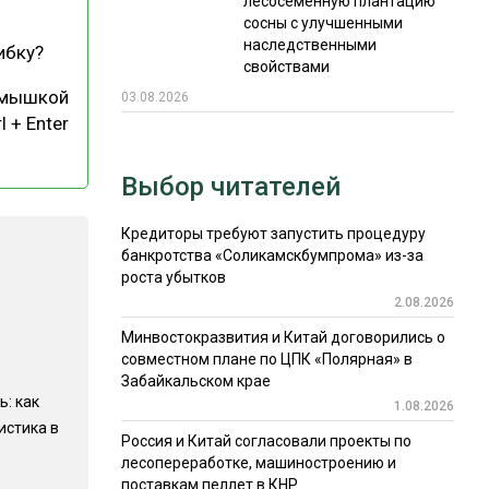
лесосеменную плантацию
сосны с улучшенными
наследственными
ибку?
свойствами
 мышкой
03.08.2026
l + Enter
Выбор читателей
Кредиторы требуют запустить процедуру
банкротства «Соликамскбумпрома» из-за
роста убытков
2.08.2026
Минвостокразвития и Китай договорились о
совместном плане по ЦПК «Полярная» в
Забайкальском крае
ь: как
1.08.2026
истика в
Россия и Китай согласовали проекты по
лесопереработке, машиностроению и
поставкам пеллет в КНР