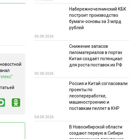
Набережночелнинский КБК
РЫНКИ СБЫТА
построит производство
В УСЛОВИЯХ САНКЦИЙ
бумаги-основы за 3 млрд
рублей
06.08.2026
Снижение запасов
пиломатериалов в портах
Китая создаёт потенциал
 новостной
для роста поставок из РФ
канал
05.08.2026
ИТОГИ МЕРОПРИЯТИЙ
плекс"
Россия и Китай согласовали
статьей
проекты по
лесопереработке,
машиностроению и
поставкам пеллет в КНР
04.08.2026
В Новосибирской области
создают первую в Сибири