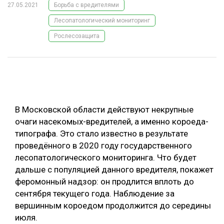
27.05.2021
Борьба с вредителями
ОБРАБОТКА ДРЕВЕСИНЫ
Лесопатологический мониторинг
ЦИФРОВАЯ СРЕДА
РУБРИКИ
Рослесозащита
БИОЭНЕРГЕТИКА
ТЕМАТИЧЕСКИЕ ПРОЕКТЫ
ЛЕСОВОССТАНОВЛЕНИЕ И ЗАЩИТА
ЛОГИСТИКА
ПОДБОРКИ СТАТЕЙ
ПРОИЗВОДСТВО ДРЕВЕСНЫХ ПЛИТ
В Московской области действуют некрупные
очаги насекомых-вредителей, а именно короеда-
ЦБП
типографа. Это стало известно в результате
проведённого в 2020 году государственного
КОМПЛЕКСНАЯ ПЕРЕРАБОТКА
лесопатологического мониторинга. Что будет
ЛЕСОПИЛЕНИЕ
дальше с популяцией данного вредителя, покажет
феромонный надзор: он продлится вплоть до
ДЕРЕВЯННОЕ ДОМОСТРОЕНИЕ
сентября текущего года. Наблюдение за
БЕЗОПАСНОЕ ПРОИЗВОДСТВО
вершинным короедом продолжится до середины
июля.
СОРТИРОВКА ДРЕВЕСИНЫ