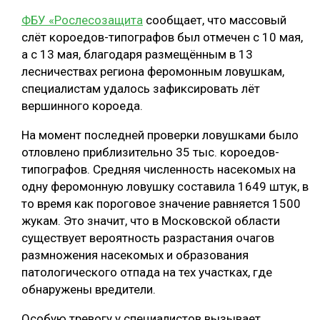
ФБУ «Рослесозащита
сообщает, что массовый
СУШКА ДРЕВЕСИНЫ
слёт короедов-типографов был отмечен с 10 мая,
МЕБЕЛЬНОЕ ПРОИЗВОДСТВО
а с 13 мая, благодаря размещённым в 13
лесничествах региона феромонным ловушкам,
специалистам удалось зафиксировать лёт
вершинного короеда.
На момент последней проверки ловушками было
отловлено приблизительно 35 тыс. короедов-
типографов. Средняя численность насекомых на
одну феромонную ловушку составила 1649 штук, в
то время как пороговое значение равняется 1500
жукам. Это значит, что в Московской области
существует вероятность разрастания очагов
размножения насекомых и образования
патологического отпада на тех участках, где
обнаружены вредители.
Особую тревогу у специалистов вызывает