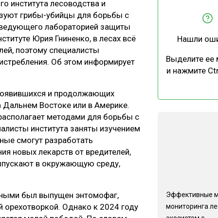
о института лесоводства и
ЕВЕСИНЫ
РЫНОК
зуют грибы-убийцы для борьбы с
ПРОИЗВОДСТВО
ТЕХНОЛОГИИ
аведующего лабораторией защиты
ституте Юрия Гниненко, в лесах всё
Нашли ош
ОТРАСЛЕВАЯ ДИСКУССИЯ
лей, поэтому специалисты
Выделите ее
истребления. Об этом информирует
и нажмите Ctr
з появившихся и продолжающих
а Дальнем Востоке или в Америке.
 располагает методами для борьбы с
КАЛЕНДАРЬ ВЫСТАВОК
иалисты института заняты изучением
ёные смогут разработать
я новых лекарств от вредителей,
выпускают в окружающую среду,
чёными был выпущен энтомофаг,
Эффективные 
 орехотворкой. Однако к 2024 году
мониторинга л
экосистем с...