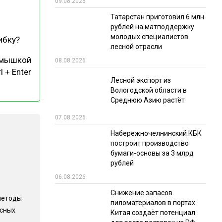
09.08.2026
РЫНКИ СБЫТА
Татарстан приготовил 6 млн
рублей на матподдержку
В УСЛОВИЯХ САНКЦИЙ
молодых специалистов
ибку?
лесной отрасли
 мышкой
08.08.2026
l + Enter
Лесной экспорт из
Вологодской области в
Среднюю Азию растёт
07.08.2026
ИТОГИ МЕРОПРИЯТИЙ
Набережночелнинский КБК
построит производство
бумаги-основы за 3 млрд
рублей
06.08.2026
Снижение запасов
методы
пиломатериалов в портах
есных
Китая создаёт потенциал