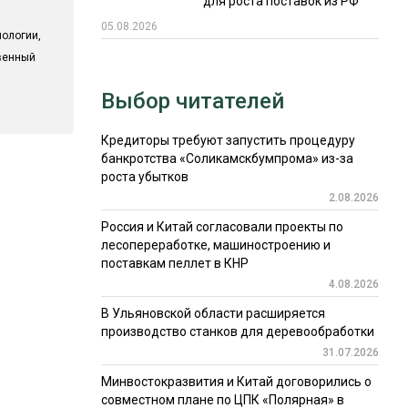
для роста поставок из РФ
05.08.2026
ологии,
твенный
Выбор читателей
Кредиторы требуют запустить процедуру
банкротства «Соликамскбумпрома» из-за
роста убытков
2.08.2026
Россия и Китай согласовали проекты по
лесопереработке, машиностроению и
поставкам пеллет в КНР
4.08.2026
В Ульяновской области расширяется
производство станков для деревообработки
31.07.2026
Минвостокразвития и Китай договорились о
совместном плане по ЦПК «Полярная» в