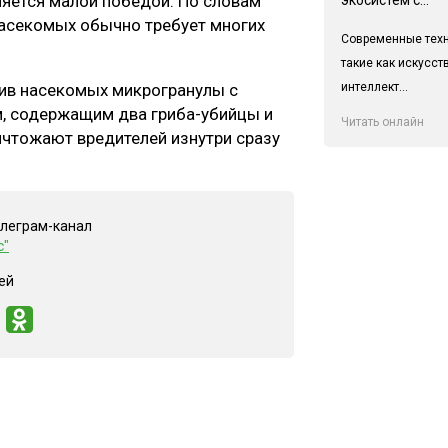
ляется малой победой. По словам
насекомых обычно требует многих
Современные техн
такие как искусс
интеллект...
ив насекомых микрогранулы с
, содержащим два гриба-убийцы и
Читать онлайн
ичтожают вредителей изнутри сразу
елеграм-канал
с"
ей