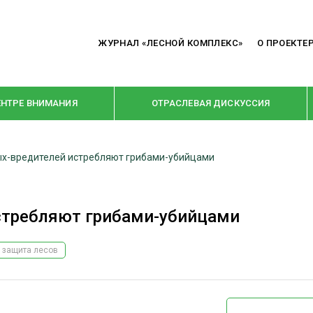
ЖУРНАЛ «ЛЕСНОЙ КОМПЛЕКС»
О ПРОЕКТЕ
ЕНТРЕ ВНИМАНИЯ
ОТРАСЛЕВАЯ ДИСКУССИЯ
х-вредителей истребляют грибами-убийцами
РУБРИКИ
Я ПЕРЕРАБОТКА
НОВОСТИ
стребляют грибами-убийцами
Е
КРУПНЫМ ПЛАНОМ
ОЕ ДОМОСТРОЕНИЕ
ВЗГЛЯД ИЗНУТРИ
 защита лесов
 ПРОИЗВОДСТВО
В ЦЕНТРЕ ВНИМАНИЯ
 ДРЕВЕСИНЫ
ПРЕДПРИЯТИЯ ЛПК