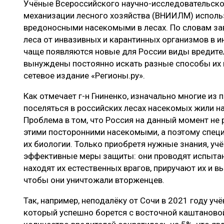
Учёные Всероссийского научно-исследовательског
ЛЕСОВОССТАНОВЛЕНИЕ И ЗАЩИТА
СУШКА ДР
механизации лесного хозяйства (ВНИИЛМ) исполь
ЛОГИСТИКА
МЕБЕЛЬНОЕ 
вредоносными насекомыми в лесах. По словам з
леса от инвазивных и карантинных организмов в ин
ПРОИЗВОДСТВО ДРЕВЕСНЫХ ПЛИТ
чаще появляются новые для России виды вредите
ЦБП
вынуждены постоянно искать разные способы их 
сетевое издание «Регионы.ру».
Как отмечает г-н Гниненко, изначально многие и
ЭКСПЕРТНОЕ МНЕНИЕ
поселяться в российских лесах насекомых жили н
Проблема в том, что Россия на данный момент не
этими посторонними насекомыми, а поэтому спец
их биологии. Только приобретя нужные знания, уч
эффективные меры защиты: они проводят испытани
находят их естественных врагов, приручают их и 
чтобы они уничтожали вторженцев.
Так, например, неподалёку от Сочи в 2021 году у
который успешно борется с восточной каштановой