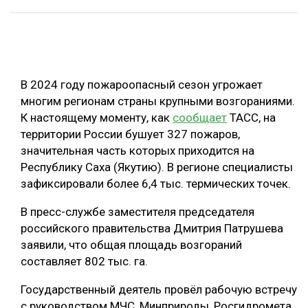
ОБРАБОТКА ДРЕВЕСИНЫ
ЦИФРОВАЯ СРЕДА
РУБРИКИ
БИОЭНЕРГЕТИКА
В 2024 году пожароопасный сезон угрожает
ТЕМАТИЧЕСКИЕ ПРОЕКТЫ
ЛЕСОВОССТАНОВЛЕНИЕ И ЗАЩИТА
многим регионам страны крупными возгораниями.
К настоящему моменту, как
сообщает
ТАСС, на
ЛОГИСТИКА
ПОДБОРКИ СТАТЕЙ
территории России бушует 327 пожаров,
ПРОИЗВОДСТВО ДРЕВЕСНЫХ ПЛИТ
значительная часть которых приходится на
Республику Саха (Якутию). В регионе специалисты
ЦБП
зафиксировали более 6,4 тыс. термических точек.
КОМПЛЕКСНАЯ ПЕРЕРАБОТКА
В пресс-службе заместителя председателя
российского правительства Дмитрия Патрушева
ЛЕСОПИЛЕНИЕ
заявили, что общая площадь возгораний
ДЕРЕВЯННОЕ ДОМОСТРОЕНИЕ
составляет 802 тыс. га.
БЕЗОПАСНОЕ ПРОИЗВОДСТВО
Государственный деятель провёл рабочую встречу
СОРТИРОВКА ДРЕВЕСИНЫ
с руководством МЧС, Минприроды, Росгидромета,