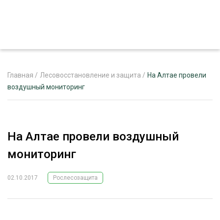
Главная
/
Лесовосстановление и защита
/
На Алтае провели
воздушный мониторинг
ЖУРНАЛ «ЛЕСНОЙ КОМПЛЕКС»
О ПРОЕКТЕ
На Алтае провели воздушный
РЕКЛАМОДАТЕЛЯМ
мониторинг
02.10.2017
Рослесозащита
ЛЕСНОЕ ХОЗЯЙСТВО
ЭКСПЕРТНОЕ МНЕНИЕ
ЛЕСОЗАГОТОВКА