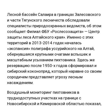
ОБРАБОТКА ДРЕВЕСИНЫ
Лесной бассейн Салаира в границах Залесовского
ЦИФРОВАЯ СРЕДА
РУБРИКИ
и части Тягунского лесничеств обследовали
БИОЭНЕРГЕТИКА
специалисты природоохранных ведомств, об этом
ТЕМАТИЧЕСКИЕ ПРОЕКТЫ
сообщает Филиал ФБУ «Рослесозащита» — Центр
ЛЕСОВОССТАНОВЛЕНИЕ И ЗАЩИТА
защиты леса Алтайского края». Именно с этих
ЛОГИСТИКА
территорий в 2013-2014 годах началась
ПОДБОРКИ СТАТЕЙ
«экспансия» полиграфа уссурийского на Алтай,
ПРОИЗВОДСТВО ДРЕВЕСНЫХ ПЛИТ
обернувшаяся крупными очагами вспышек и
ЦБП
масштабным усыханием пихтовника. Здесь же
резервацию после 1950-х годов сформировал и
КОМПЛЕКСНАЯ ПЕРЕРАБОТКА
сибирский коконопряд, который наравне со своим
сородичем представляет угрозу лесным
ЛЕСОПИЛЕНИЕ
насаждениям.
ДЕРЕВЯННОЕ ДОМОСТРОЕНИЕ
Воздушный мониторинг пихтовников в
БЕЗОПАСНОЕ ПРОИЗВОДСТВО
труднодоступных участках на границе с
Новосибирской и Кемеровской областью показал,
СОРТИРОВКА ДРЕВЕСИНЫ