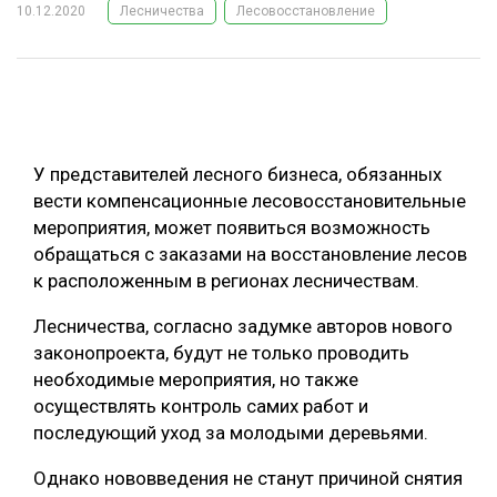
10.12.2020
Лесничества
Лесовосстановление
ОБРАБОТКА ДРЕВЕСИНЫ
ЦИФРОВАЯ СРЕДА
РУБРИКИ
БИОЭНЕРГЕТИКА
ТЕМАТИЧЕСКИЕ ПРОЕКТЫ
ЛЕСОВОССТАНОВЛЕНИЕ И ЗАЩИТА
У представителей лесного бизнеса, обязанных
ЛОГИСТИКА
вести компенсационные лесовосстановительные
ПОДБОРКИ СТАТЕЙ
мероприятия, может появиться возможность
ПРОИЗВОДСТВО ДРЕВЕСНЫХ ПЛИТ
обращаться с заказами на восстановление лесов
ЦБП
к расположенным в регионах лесничествам.
Лесничества, согласно задумке авторов нового
КОМПЛЕКСНАЯ ПЕРЕРАБОТКА
законопроекта, будут не только проводить
ЛЕСОПИЛЕНИЕ
необходимые мероприятия, но также
осуществлять контроль самих работ и
ДЕРЕВЯННОЕ ДОМОСТРОЕНИЕ
последующий уход за молодыми деревьями.
БЕЗОПАСНОЕ ПРОИЗВОДСТВО
Однако нововведения не станут причиной снятия
СОРТИРОВКА ДРЕВЕСИНЫ