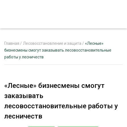
Главная
/
Лесовосстановление и защита
/
«Лесные»
бизнесмены смогут заказывать лесовосстановительные
работы у лесничеств
ЖУРНАЛ «ЛЕСНОЙ КОМПЛЕКС»
О ПРОЕКТЕ
РЕКЛАМОДАТЕЛЯМ
«Лесные» бизнесмены смогут
заказывать
лесовосстановительные работы у
ЛЕСНОЕ ХОЗЯЙСТВО
лесничеств
ЭКСПЕРТНОЕ МНЕНИЕ
ЛЕСОЗАГОТОВКА