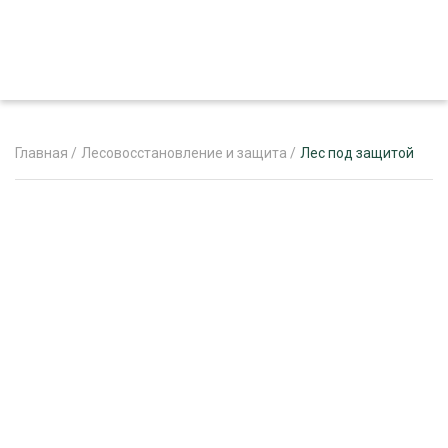
Главная
/
Лесовосстановление и защита
/
Лес под защитой
ЖУРНАЛ «ЛЕСНОЙ КОМПЛЕКС»
О ПРОЕКТЕ
РЕКЛАМОДАТЕЛЯМ
ЛЕСНОЕ ХОЗЯЙСТВО
ЭКСПЕРТНОЕ МНЕНИЕ
ЛЕСОЗАГОТОВКА