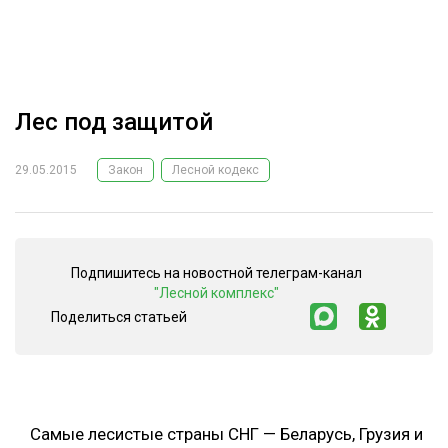
ОБРАБОТКА ДРЕВЕСИНЫ
ЦИФРОВАЯ СРЕДА
РУБРИКИ
БИОЭНЕРГЕТИКА
Лес под защитой
ТЕМАТИЧЕСКИЕ ПРОЕКТЫ
ЛЕСОВОССТАНОВЛЕНИЕ И ЗАЩИТА
ЛОГИСТИКА
29.05.2015
Закон
Лесной кодекс
ПОДБОРКИ СТАТЕЙ
ПРОИЗВОДСТВО ДРЕВЕСНЫХ ПЛИТ
ЦБП
Подпишитесь на новостной телеграм-канал
"Лесной комплекс"
КОМПЛЕКСНАЯ ПЕРЕРАБОТКА
Поделиться статьей
ЛЕСОПИЛЕНИЕ
ДЕРЕВЯННОЕ ДОМОСТРОЕНИЕ
БЕЗОПАСНОЕ ПРОИЗВОДСТВО
Самые лесистые страны СНГ — Беларусь, Грузия и
СОРТИРОВКА ДРЕВЕСИНЫ