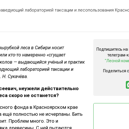
ЕВЕСИНЫ
РЫНОК
заведующий лабораторией таксации и лесопользования Красн
ПРОИЗВОДСТВО
ТЕХНОЛОГИИ
ОТРАСЛЕВАЯ ДИСКУССИЯ
 вырубкой леса в Сибири носит
Подпишитесь на
 или кто-то намеренно «сгущает
телеграм-
"Лесной ком
околов — выдающийся учёный и практик
ведующий лабораторией таксации и
КАЛЕНДАРЬ ВЫСТАВОК
Поделиться 
 Н. Сукачёва.
сеевич, неужели действительно
леса скоро не останется?
сного фонда в Красноярском крае
а ещё полностью не исчерпаны. Бить
оит. Проблем много. Это и
вка древесины. С ней пытаются