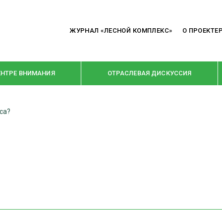
ЖУРНАЛ «ЛЕСНОЙ КОМПЛЕКС»
О ПРОЕКТЕ
ЕНТРЕ ВНИМАНИЯ
ОТРАСЛЕВАЯ ДИСКУССИЯ
еса?
РУБРИКИ
Я ПЕРЕРАБОТКА
НОВОСТИ
Е
КРУПНЫМ ПЛАНОМ
ОЕ ДОМОСТРОЕНИЕ
ВЗГЛЯД ИЗНУТРИ
 ПРОИЗВОДСТВО
В ЦЕНТРЕ ВНИМАНИЯ
 ДРЕВЕСИНЫ
ПРЕДПРИЯТИЯ ЛПК