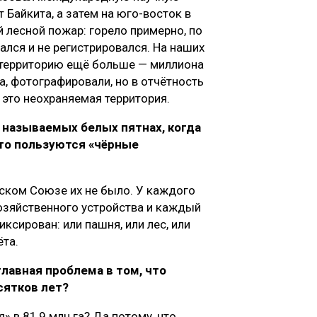
 Байкита, а затем на юго-восток в
й лесной пожар: горело примерно, по
вался и не регистрировался. На наших
у территорию ещё больше — миллиона
а, фотографировали, но в отчётность
 это неохраняемая территория.
к называемых белых пятнах, когда
сто пользуются «чёрные
тском Союзе их не было. У каждого
озяйственного устройства и каждый
ксирован: или пашня, или лес, или
ёта.
главная проблема в том, что
сятков лет?
 в 81,9 млн га? Да потому, что