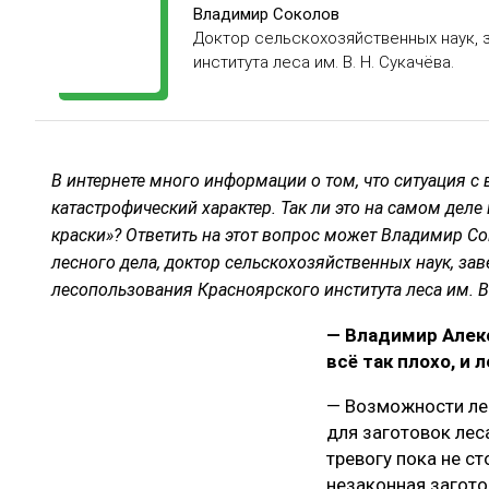
ЛЕСОВОССТАНОВЛЕНИЕ И ЗАЩИТА
СУШКА ДР
Владимир Соколов
Доктор сельскохозяйственных наук, 
ЛОГИСТИКА
МЕБЕЛЬНОЕ 
института леса им. В. Н. Сукачёва.
ПРОИЗВОДСТВО ДРЕВЕСНЫХ ПЛИТ
ЦБП
В интернете много информации о том, что ситуация с
катастрофический характер. Так ли это на самом деле
ЭКСПЕРТНОЕ МНЕНИЕ
краски»? Ответить на этот вопрос может Владимир С
лесного дела, доктор сельскохозяйственных наук, за
лесопользования Красноярского института леса им. В.
— Владимир Алек
всё так плохо, и 
— Возможности ле
для заготовок лес
тревогу пока не ст
незаконная загото