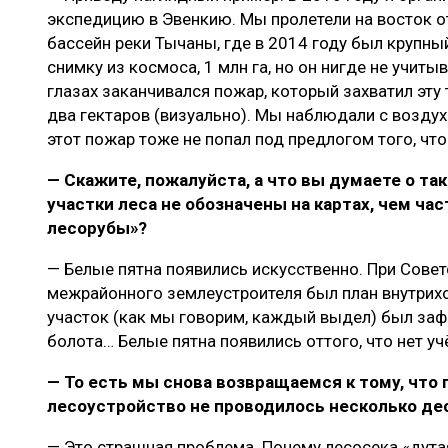
экспедицию в Эвенкию. Мы пролетели на восток от
бассейн реки Тычаны, где в 2014 году был крупны
снимку из космоса, 1 млн га, но он нигде не учиты
глазах заканчивался пожар, который захватил эт
два гектаров (визуально). Мы наблюдали с воздух
этот пожар тоже не попал под предлогом того, что
— Скажите, пожалуйста, а что вы думаете о та
участки леса не обозначены на картах, чем ча
лесорубы»?
— Белые пятна появились искусственно. При Сове
межрайонного землеустроителя был план внутрих
участок (как мы говорим, каждый выдел) был зафи
болота… Белые пятна появились оттого, что нет уч
— То есть мы снова возвращаемся к тому, что 
лесоустройство не проводилось несколько де
— Это страшная проблема. Почему лесосека «дутая»