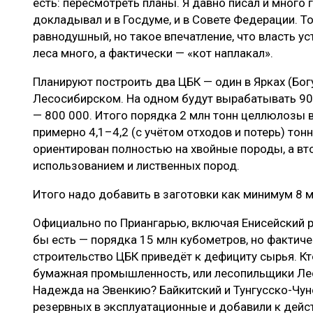
есть: пересмотреть планы. Я давно писал и много 
докладывал и в Госдуме, и в Совете Федерации. То
равнодушный, но такое впечатление, что власть ус
леса много, а фактически — «кот наплакал».
Планируют построить два ЦБК — один в Ярках (Бог
Лесосибирском. На одном будут вырабатывать 90
— 800 000. Итого порядка 2 млн тонн целлюлозы в
примерно 4,1–4,2 (с учётом отходов и потерь) тон
ориентирован полностью на хвойные породы, а вт
использованием и лиственных пород.
Итого надо добавить в заготовки как минимум 8 м
Официально по Приангарью, включая Енисейский р
бы есть — порядка 15 млн кубометров, но фактичес
строительство ЦБК приведёт к дефициту сырья. Кт
бумажная промышленность, или лесопильщики Ле
Надежда на Эвенкию? Байкитский и Тунгусско-Чун
резервных в эксплуатационные и добавили к дейс