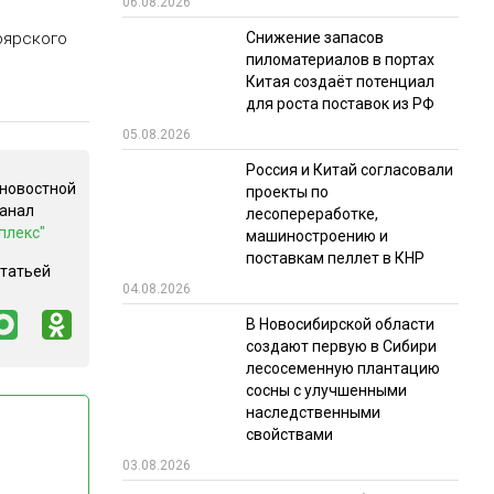
06.08.2026
РЫНКИ СБЫТА
Снижение запасов
оярского
пиломатериалов в портах
В УСЛОВИЯХ САНКЦИЙ
Китая создаёт потенциал
для роста поставок из РФ
05.08.2026
Россия и Китай согласовали
 новостной
проекты по
канал
лесопереработке,
плекс"
машиностроению и
поставкам пеллет в КНР
ИТОГИ МЕРОПРИЯТИЙ
статьей
04.08.2026
В Новосибирской области
создают первую в Сибири
лесосеменную плантацию
сосны с улучшенными
наследственными
свойствами
03.08.2026