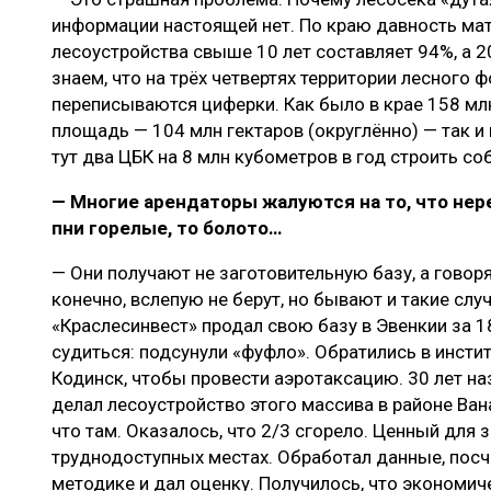
информации настоящей нет. По краю давность мат
лесоустройства свыше 10 лет составляет 94%, а 20
знаем, что на трёх четвертях территории лесного ф
переписываются циферки. Как было в крае 158 мл
площадь — 104 млн гектаров (округлённо) — так и 
тут два ЦБК на 8 млн кубометров в год строить с
— Многие арендаторы жалуются на то, что нере
пни горелые, то болото…
— Они получают не заготовительную базу, а говоря
конечно, вслепую не берут, но бывают и такие слу
«Краслесинвест» продал свою базу в Эвенкии за 1
судиться: подсунули «фуфло». Обратились в институ
Кодинск, чтобы провести аэротаксацию. 30 лет на
делал лесоустройство этого массива в районе Ван
что там. Оказалось, что 2/3 сгорело. Ценный для з
труднодоступных местах. Обработал данные, пос
методике и дал оценку. Получилось, что экономич