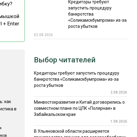
Кредиторы требуют
ибку?
запустить процедуру
банкротства
 мышкой
«Соликамскбумпрома» из-за
l + Enter
роста убытков
02.08.2026
Выбор читателей
Кредиторы требуют запустить процедуру
банкротства «Соликамскбумпрома» из-за
роста убытков
2.08.2026
ь: как
Минвостокразвития и Китай договорились о
совместном плане по ЦПК «Полярная» в
истика в
Забайкальском крае
1.08.2026
я
В Ульяновской области расширяется
иков