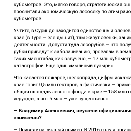
кубометров. Это, мягко говоря, стратегическая о
просчитали экономическую лесосеку по этим райо
кубометров.
Учтите, в Суринде находится единственный оленев
крае (в Туре — еле дышит), там живут эвенки, за
деятельности. Допусти туда лесорубов — что пол
рубки приведут к заболачиванию, провалам в земл
таких масштабах, как озвучено, — 17 млн кубометр
катастрофой. Ещё один «мыльный пузырь».
Что касается пожаров, шелкопряда, цифры искаж
крае горит 0,5 млн гектаров, а фактически — приме
общая площадь лесного фонда в крае — 158 млн ге
«ерунда», а вот 5 млн — уже существенно.
— Владимир Алексеевич, неужели официальные
занижены?
— Приведу наглядный пример. В 2016 году я орг