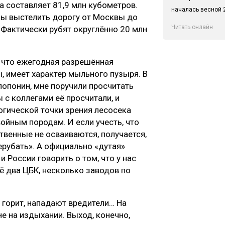
 составляет 81,9 млн кубометров.
началась весной 2
 бы выстелить дорогу от Москвы до
Читать онлайн
 Фактически рубят округлённо 20 млн
, что ежегодная разрешённая
 имеет характер мыльного пузыря. В
лопонин, мне поручили просчитать
с коллегами её просчитали, и
огической точки зрения лесосека
войным породам. И если учесть, что
твенные не осваиваются, получается,
ерубать». А официально «дутая»
и России говорить о том, что у нас
 два ЦБК, несколько заводов по
ь горит, нападают вредители… На
не на издыхании. Выход, конечно,