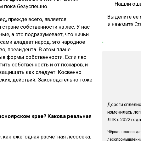
Нашли ош
м пока безуспешно.
Выделите ее
ед, прежде всего, является
и нажмите Ctr
 стране собственности на лес. У нас
ые, а это подразумевает, что ничьи.
есами владеет народ, это народное
о, президента. В этом плане
ые формы собственности. Если лес
ить собственность и от пожаров, и
 защищать как следует. Косвенно
ких, действий. Законодательно тоже
Дороги сплелис
изменилась лог
асноярском крае? Какова реальная
ЛПК с 2022 года
Чёрная полоса дл
е, как ежегодная расчётная лесосека.
лесопромышленн