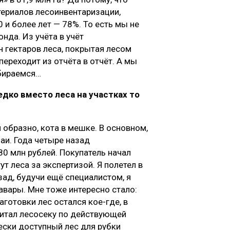
ериалов лесоинвентаризации,
 и более лет — 78%. То есть мы не
онда. Из учёта в учёт
н гектаров леса, покрытая лесом
переходит из отчёта в отчёт. А мы
обираемся…
дко вместо леса на участках то
 образно, кота в мешке. В основном,
чаи. Года четыре назад
80 млн рублей. Покупатель начал
т леса за экспертизой. Я полетел в
зад, будучи ещё специалистом, я
авары. Мне тоже интересно стало:
аготовки лес остался кое-где, в
читал лесосеку по действующей
ески доступный лес для рубки