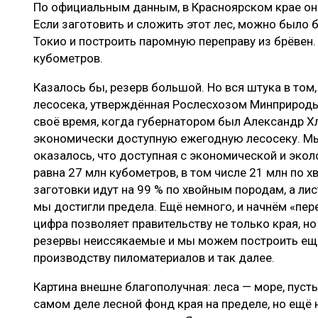
По официальным данным, в Красноярском крае она
Если заготовить и сложить этот лес, можно было
Токио и построить паромную переправу из брёвен.
кубометров.
Казалось бы, резерв большой. Но вся штука в том
лесосека, утверждённая Рослесхозом Минприроды,
своё время, когда губернатором был Александр Х
экономически доступную ежегодную лесосеку. Мы 
оказалось, что доступная с экономической и экол
равна 27 млн кубометров, в том числе 21 млн по х
заготовки идут на 99 % по хвойным породам, а лис
мы достигли предела. Ещё немного, и начнём «пер
цифра позволяет правительству не только края, но 
резервы неиссякаемые и мы можем построить ещё
производству пиломатериалов и так далее.
Картина внешне благополучная: леса — море, пуст
самом деле лесной фонд края на пределе, но ещё 