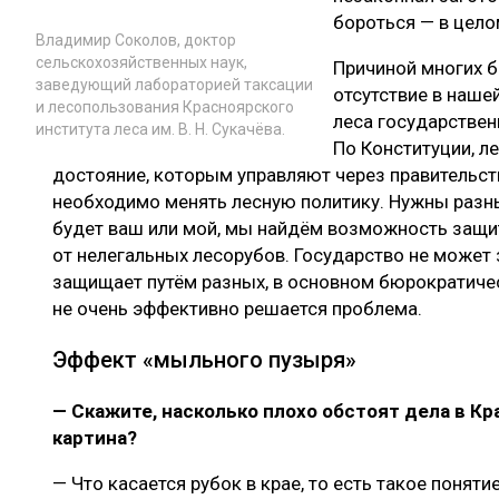
бороться — в цело
Владимир Соколов, доктор
сельскохозяйственных наук,
Причиной многих б
заведующий лабораторией таксации
отсутствие в нашей
и лесопользования Красноярского
леса государственн
института леса им. В. Н. Сукачёва.
По Конституции, л
достояние, которым управляют через правительств
необходимо менять лесную политику. Нужны разн
будет ваш или мой, мы найдём возможность защит
от нелегальных лесорубов. Государство не может
защищает путём разных, в основном бюрократичес
не очень эффективно решается проблема.
Эффект «мыльного пузыря»
— Скажите, насколько плохо обстоят дела в Кр
картина?
— Что касается рубок в крае, то есть такое поняти