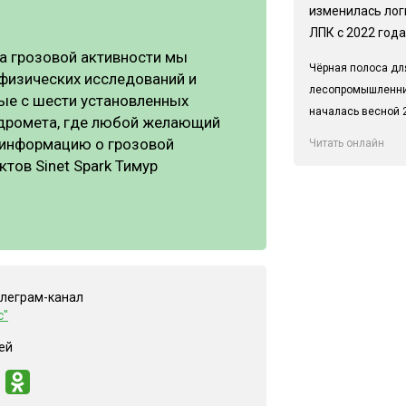
изменилась лог
ЛПК с 2022 года
а грозовой активности мы
Чёрная полоса дл
физических исследований и
лесопромышленн
ые с шести установленных
началась весной 2
идромета, где любой желающий
 информацию о грозовой
Читать онлайн
ктов Sinet Spark Тимур
елеграм-канал
с"
ей