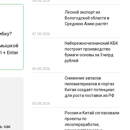
08.08.2026
РЫНКИ СБЫТА
Лесной экспорт из
Вологодской области в
В УСЛОВИЯХ САНКЦИЙ
Среднюю Азию растёт
ибку?
07.08.2026
Набережночелнинский КБК
 мышкой
построит производство
l + Enter
бумаги-основы за 3 млрд
рублей
06.08.2026
ИТОГИ МЕРОПРИЯТИЙ
Снижение запасов
пиломатериалов в портах
Китая создаёт потенциал
для роста поставок из РФ
05.08.2026
Россия и Китай согласовали
проекты по
лесопереработке,
ь: как