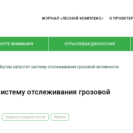
ЖУРНАЛ «ЛЕСНОЙ КОМПЛЕКС»
О ПРОЕКТЕ
ЕНТРЕ ВНИМАНИЯ
ОТРАСЛЕВАЯ ДИСКУССИЯ
Якутии запустят систему отслеживания грозовой активности
РУБРИКИ
Я ПЕРЕРАБОТКА
НОВОСТИ
 систему отслеживания грозовой
Е
КРУПНЫМ ПЛАНОМ
ОЕ ДОМОСТРОЕНИЕ
ВЗГЛЯД ИЗНУТРИ
 ПРОИЗВОДСТВО
В ЦЕНТРЕ ВНИМАНИЯ
Охрана и защита лесов
Якутия
 ДРЕВЕСИНЫ
ПРЕДПРИЯТИЯ ЛПК