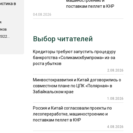
машиностроению и
истика в
поставкам пеллет в КНР
04.08.2026
я
иков
022...
Выбор читателей
Кредиторы требуют запустить процедуру
банкротства «Соликамскбумпрома» из-за
роста убытков
2.08.2026
Минвостокразвития и Китай договорились о
совместном плане по ЦПК «Полярная» в
Забайкальском крае
1.08.2026
Россия и Китай согласовали проекты по
лесопереработке, машиностроению и
поставкам пеллет в КНР
4.08.2026