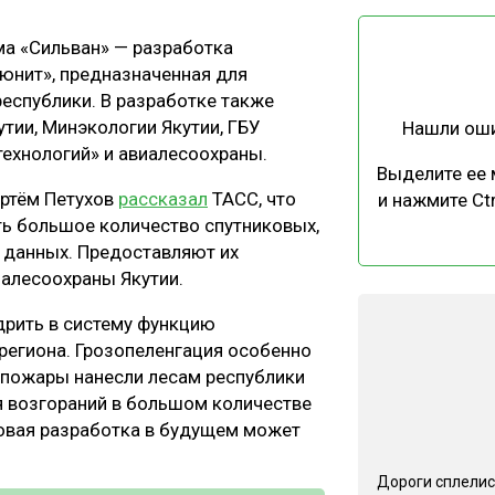
ЕВЕСИНЫ
РЫНОК
ма «Сильван» — разработка
ПРОИЗВОДСТВО
ТЕХНОЛОГИИ
 юнит», предназначенная для
ОТРАСЛЕВАЯ ДИСКУССИЯ
еспублики. В разработке также
тии, Минэкологии Якутии, ГБУ
Нашли ош
ехнологий» и авиалесоохраны.
Выделите ее
Артём Петухов
рассказал
ТАСС, что
и нажмите Ctr
ть большое количество спутниковых,
х данных. Предоставляют их
КАЛЕНДАРЬ ВЫСТАВОК
иалесоохраны Якутии.
дрить в систему функцию
 региона. Грозопеленгация особенно
х пожары нанесли лесам республики
я возгораний в большом количестве
 новая разработка в будущем может
Дороги сплелис