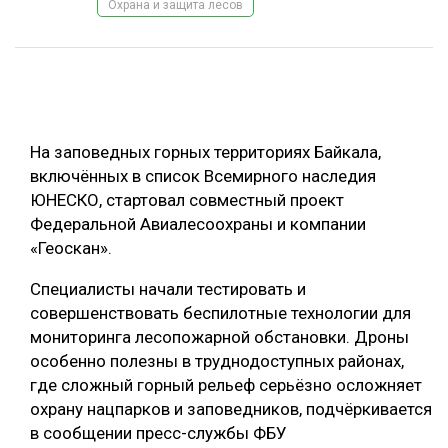
Охрана и защита лесов
ОБРАБОТКА ДРЕВЕСИНЫ
ЦИФРОВАЯ СРЕДА
РУБРИКИ
БИОЭНЕРГЕТИКА
ТЕМАТИЧЕСКИЕ ПРОЕКТЫ
ЛЕСОВОССТАНОВЛЕНИЕ И ЗАЩИТА
На заповедных горных территориях Байкала,
ЛОГИСТИКА
включённых в список Всемирного наследия
ПОДБОРКИ СТАТЕЙ
ЮНЕСКО, стартовал совместный проект
ПРОИЗВОДСТВО ДРЕВЕСНЫХ ПЛИТ
Федеральной Авиалесоохраны и компании
ЦБП
«Геоскан».
Специалисты начали тестировать и
КОМПЛЕКСНАЯ ПЕРЕРАБОТКА
совершенствовать беспилотные технологии для
ЛЕСОПИЛЕНИЕ
мониторинга лесопожарной обстановки. Дроны
особенно полезны в труднодоступных районах,
ДЕРЕВЯННОЕ ДОМОСТРОЕНИЕ
где сложный горный рельеф серьёзно осложняет
БЕЗОПАСНОЕ ПРОИЗВОДСТВО
охрану нацпарков и заповедников, подчёркивается
в сообщении пресс-службы ФБУ
СОРТИРОВКА ДРЕВЕСИНЫ