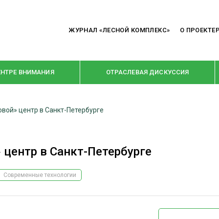
ЖУРНАЛ «ЛЕСНОЙ КОМПЛЕКС»
О ПРОЕКТЕ
ЕНТРЕ ВНИМАНИЯ
ОТРАСЛЕВАЯ ДИСКУССИЯ
овой» центр в Санкт-Петербурге
РУБРИКИ
Я ПЕРЕРАБОТКА
НОВОСТИ
 центр в Санкт-Петербурге
Е
КРУПНЫМ ПЛАНОМ
ОЕ ДОМОСТРОЕНИЕ
ВЗГЛЯД ИЗНУТРИ
Современные технологии
 ПРОИЗВОДСТВО
В ЦЕНТРЕ ВНИМАНИЯ
 ДРЕВЕСИНЫ
ПРЕДПРИЯТИЯ ЛПК