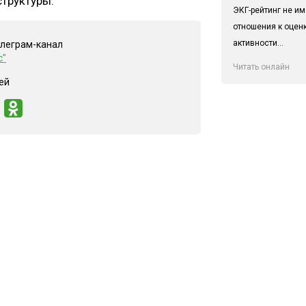
структуры.
ЭКГ-рейтинг не им
отношения к оцен
активности...
елеграм-канал
с"
Читать онлайн
ей