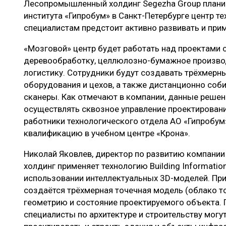
Лесопромышленный холдинг Segezha Group планир
ЛЕСОВОССТАНОВЛЕНИЕ И ЗАЩИТА
СУШКА ДР
института «Гипробум» в Санкт-Петербурге центр т
ЛОГИСТИКА
МЕБЕЛЬНОЕ 
специалистам предстоит активно развивать и прим
ПРОИЗВОДСТВО ДРЕВЕСНЫХ ПЛИТ
«Мозговой» центр будет работать над проектами с
деревообработку, целлюлозно-бумажное производс
ЦБП
логистику. Сотрудники будут создавать трёхмерн
оборудования и цехов, а также дистанционно соб
сканеры. Как отмечают в компании, данные решен
ЭКСПЕРТНОЕ МНЕНИЕ
осуществлять сквозное управление проектирован
работники технологического отдела АО «Гипробу
квалификацию в учебном центре «Крона».
Николай Яковлев, директор по развитию компании 
холдинг применяет технологию Building Informatio
использовании интеллектуальных 3D-моделей. Пр
создаётся трёхмерная точечная модель (облако 
геометрию и состояние проектируемого объекта. 
специалисты по архитектуре и строительству могу