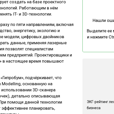
ует создать на базе проектного
ЕВЕСИНЫ
РЫНОК
ехнологий. Работающим в нём
ПРОИЗВОДСТВО
ТЕХНОЛОГИИ
енять IT- и 3D-технологии.
Нашли ош
ОТРАСЛЕВАЯ ДИСКУССИЯ
разу по пяти направлениям, включая
тво, энергетику, экологию и
Выделите ее
ые модели, цифровых двойников
и нажмите Ctr
ирать данные, применяя лазерные
ия позволят специалистам
ием предприятий. Проектировщики и
м» в настоящее время повышают
КАЛЕНДАРЬ ВЫСТАВОК
«Гипробум», подчёркивает, что
n Modelling, основанную на
и использовании 3D-сканера
точек), детально описывающая
При помощи данной технологии
ЭКГ-рейтинг ле
т эффективнее планировать,
бизнеса