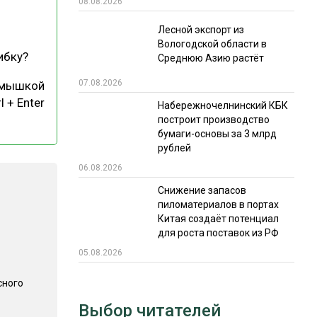
08.08.2026
РЫНКИ СБЫТА
Лесной экспорт из
Вологодской области в
В УСЛОВИЯХ САНКЦИЙ
ибку?
Среднюю Азию растёт
07.08.2026
 мышкой
l + Enter
Набережночелнинский КБК
построит производство
бумаги-основы за 3 млрд
рублей
06.08.2026
ИТОГИ МЕРОПРИЯТИЙ
Снижение запасов
пиломатериалов в портах
Китая создаёт потенциал
для роста поставок из РФ
05.08.2026
сного
Выбор читателей