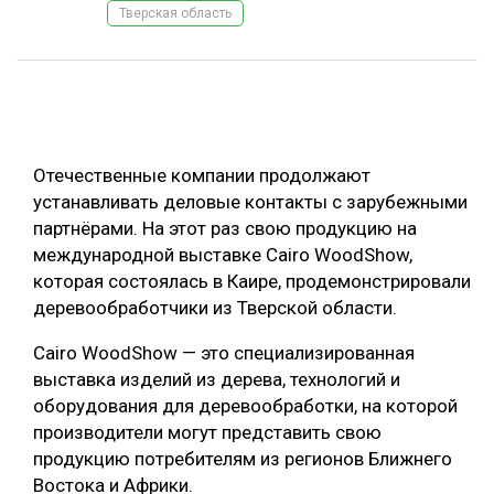
Тверская область
ОБРАБОТКА ДРЕВЕСИНЫ
ЦИФРОВАЯ СРЕДА
РУБРИКИ
БИОЭНЕРГЕТИКА
ТЕМАТИЧЕСКИЕ ПРОЕКТЫ
ЛЕСОВОССТАНОВЛЕНИЕ И ЗАЩИТА
Отечественные компании продолжают
ЛОГИСТИКА
устанавливать деловые контакты с зарубежными
ПОДБОРКИ СТАТЕЙ
партнёрами. На этот раз свою продукцию на
ПРОИЗВОДСТВО ДРЕВЕСНЫХ ПЛИТ
международной выставке Cairo WoodShow,
ЦБП
которая состоялась в Каире, продемонстрировали
деревообработчики из Тверской области.
КОМПЛЕКСНАЯ ПЕРЕРАБОТКА
Cairo WoodShow — это специализированная
ЛЕСОПИЛЕНИЕ
выставка изделий из дерева, технологий и
оборудования для деревообработки, на которой
ДЕРЕВЯННОЕ ДОМОСТРОЕНИЕ
производители могут представить свою
БЕЗОПАСНОЕ ПРОИЗВОДСТВО
продукцию потребителям из регионов Ближнего
Востока и Африки.
СОРТИРОВКА ДРЕВЕСИНЫ