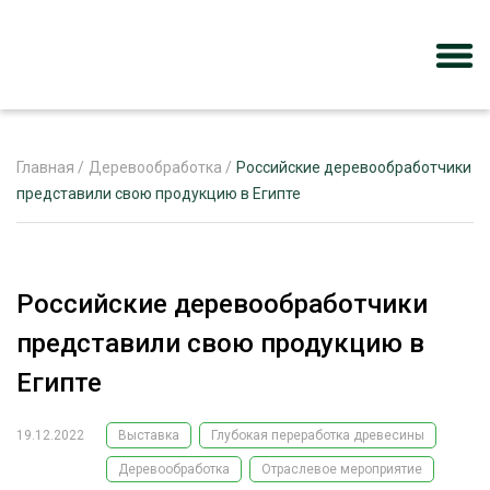
Главная
/
Деревообработка
/
Российские деревообработчики
представили свою продукцию в Египте
ЖУРНАЛ «ЛЕСНОЙ КОМПЛЕКС»
О ПРОЕКТЕ
Российские деревообработчики
РЕКЛАМОДАТЕЛЯМ
представили свою продукцию в
Египте
19.12.2022
Выставка
Глубокая переработка древесины
ЛЕСНОЕ ХОЗЯЙСТВО
ЭКСПЕРТНОЕ МНЕНИЕ
Деревообработка
Отраслевое мероприятие
ЛЕСОЗАГОТОВКА