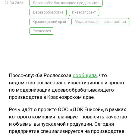
21.04.2023
Деревообрабатывающее предприятие
ОБРАБОТКА ДРЕВЕСИНЫ
Деревообработка
Инвестпроект
ЦИФРОВАЯ СРЕДА
РУБРИКИ
Красноярский край
Модернизация производства
БИОЭНЕРГЕТИКА
Рослесхоз
ТЕМАТИЧЕСКИЕ ПРОЕКТЫ
ЛЕСОВОССТАНОВЛЕНИЕ И ЗАЩИТА
ЛОГИСТИКА
ПОДБОРКИ СТАТЕЙ
ПРОИЗВОДСТВО ДРЕВЕСНЫХ ПЛИТ
ЦБП
Пресс-служба Рослесхоза
сообщила
, что
ведомство согласовало инвестиционный проект
по модернизации деревообрабатывающего
КОМПЛЕКСНАЯ ПЕРЕРАБОТКА
производства в Красноярском крае.
ЛЕСОПИЛЕНИЕ
Речь идёт о проекте ООО «ДОК Енисей», в рамках
ДЕРЕВЯННОЕ ДОМОСТРОЕНИЕ
которого компания планирует повысить качество
БЕЗОПАСНОЕ ПРОИЗВОДСТВО
и объёмы выпускаемой продукции. Сегодня
предприятие специализируется на производстве
СОРТИРОВКА ДРЕВЕСИНЫ