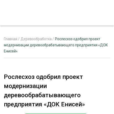
Главная
/
Деревообработка
/
Рослесхоз одобрил проект
модернизации деревообрабатывающего предприятия «ДОК
Енисей»
ЖУРНАЛ «ЛЕСНОЙ КОМПЛЕКС»
О ПРОЕКТЕ
РЕКЛАМОДАТЕЛЯМ
Рослесхоз одобрил проект
модернизации
деревообрабатывающего
ЛЕСНОЕ ХОЗЯЙСТВО
предприятия «ДОК Енисей»
ЭКСПЕРТНОЕ МНЕНИЕ
ЛЕСОЗАГОТОВКА