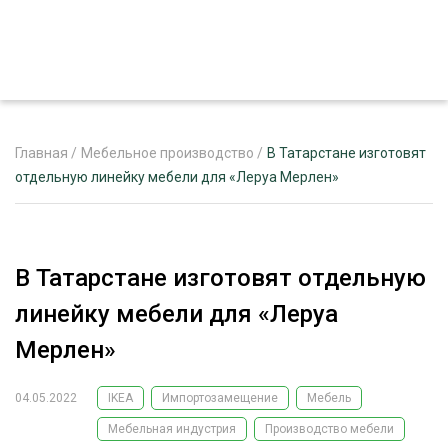
Главная
/
Мебельное производство
/
В Татарстане изготовят
отдельную линейку мебели для «Леруа Мерлен»
ЖУРНАЛ «ЛЕСНОЙ КОМПЛЕКС»
О ПРОЕКТЕ
В Татарстане изготовят отдельную
РЕКЛАМОДАТЕЛЯМ
линейку мебели для «Леруа
Мерлен»
04.05.2022
IKEA
Импортозамещение
Мебель
ЛЕСНОЕ ХОЗЯЙСТВО
ЭКСПЕРТНОЕ МНЕНИЕ
Мебельная индустрия
Производство мебели
ЛЕСОЗАГОТОВКА