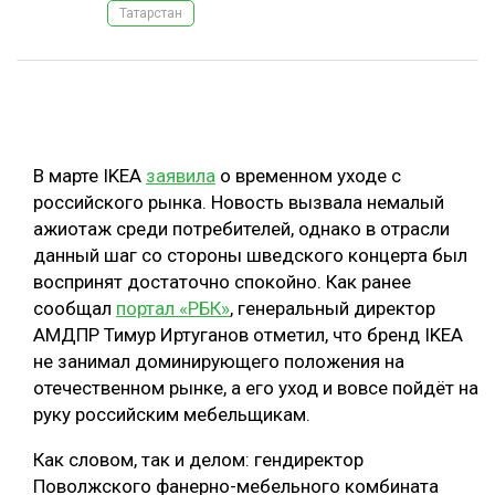
Татарстан
ОБРАБОТКА ДРЕВЕСИНЫ
ЦИФРОВАЯ СРЕДА
РУБРИКИ
БИОЭНЕРГЕТИКА
ТЕМАТИЧЕСКИЕ ПРОЕКТЫ
ЛЕСОВОССТАНОВЛЕНИЕ И ЗАЩИТА
В марте IKEA
заявила
о временном уходе с
ЛОГИСТИКА
российского рынка. Новость вызвала немалый
ПОДБОРКИ СТАТЕЙ
ажиотаж среди потребителей, однако в отрасли
ПРОИЗВОДСТВО ДРЕВЕСНЫХ ПЛИТ
данный шаг со стороны шведского концерта был
ЦБП
воспринят достаточно спокойно. Как ранее
сообщал
портал «РБК»
, генеральный директор
КОМПЛЕКСНАЯ ПЕРЕРАБОТКА
АМДПР Тимур Иртуганов отметил, что бренд IKEA
не занимал доминирующего положения на
ЛЕСОПИЛЕНИЕ
отечественном рынке, а его уход и вовсе пойдёт на
ДЕРЕВЯННОЕ ДОМОСТРОЕНИЕ
руку российским мебельщикам.
БЕЗОПАСНОЕ ПРОИЗВОДСТВО
Как словом, так и делом: гендиректор
Поволжского фанерно-мебельного комбината
СОРТИРОВКА ДРЕВЕСИНЫ