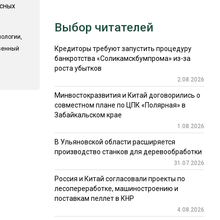
есных
Выбор читателей
ологии,
Кредиторы требуют запустить процедуру
твенный
банкротства «Соликамскбумпрома» из-за
роста убытков
2.08.2026
Минвостокразвития и Китай договорились о
совместном плане по ЦПК «Полярная» в
Забайкальском крае
1.08.2026
В Ульяновской области расширяется
производство станков для деревообработки
31.07.2026
Россия и Китай согласовали проекты по
лесопереработке, машиностроению и
поставкам пеллет в КНР
4.08.2026