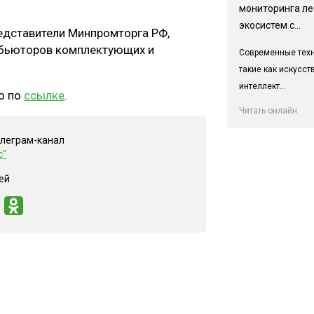
мониторинга л
экосистем с...
редставители Минпромторга РФ,
ибьюторов комплектующих и
Современные техн
такие как искусс
интеллект...
о по
ссылке
.
Читать онлайн
елеграм-канал
с"
ей