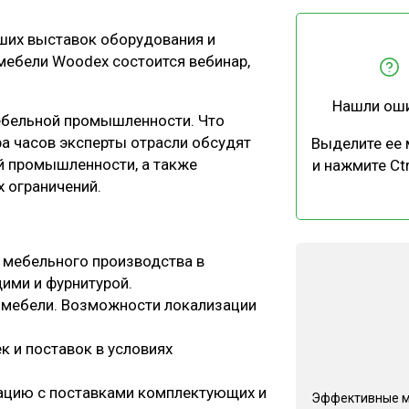
ЕВЕСИНЫ
РЫНОК
йших выставок оборудования и
ПРОИЗВОДСТВО
ТЕХНОЛОГИИ
мебели Woodex состоится вебинар,
ОТРАСЛЕВАЯ ДИСКУССИЯ
Нашли ош
ебельной промышленности. Что
ра часов эксперты отрасли обсудят
Выделите ее
й промышленности, а также
и нажмите Ctr
х ограничений.
КАЛЕНДАРЬ ВЫСТАВОК
 мебельного производства в
ими и фурнитурой.
 мебели. Возможности локализации
к и поставок в условиях
уацию с поставками комплектующих и
Эффективные 