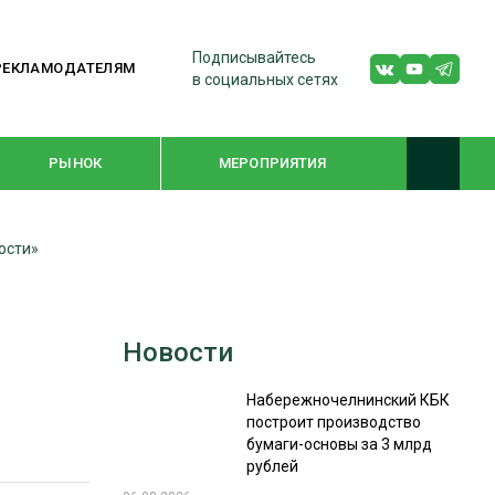
Подписывайтесь
РЕКЛАМОДАТЕЛЯМ
в социальных сетях
РЫНОК
МЕРОПРИЯТИЯ
ости»
ТЕМАТИЧЕСКИЕ ПРОЕКТЫ
ЛЕСДРЕВМАШ 2022
Новости
WOODEX-2021
Набережночелнинский КБК
построит производство
ПОДБОРКИ СТАТЕЙ
бумаги-основы за 3 млрд
рублей
СУШКА ДРЕВЕСИНЫ