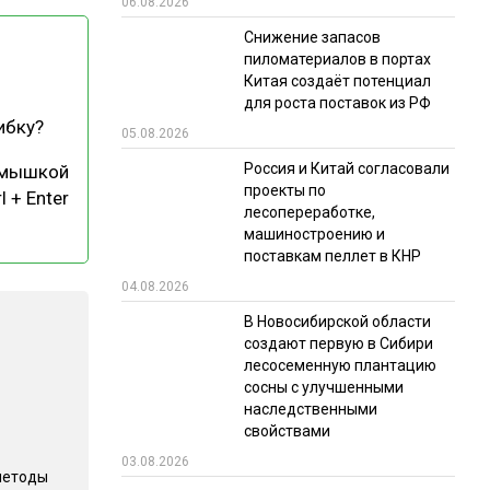
06.08.2026
РЫНКИ СБЫТА
Снижение запасов
пиломатериалов в портах
В УСЛОВИЯХ САНКЦИЙ
Китая создаёт потенциал
для роста поставок из РФ
ибку?
05.08.2026
Россия и Китай согласовали
 мышкой
проекты по
l + Enter
лесопереработке,
машиностроению и
поставкам пеллет в КНР
ИТОГИ МЕРОПРИЯТИЙ
04.08.2026
В Новосибирской области
создают первую в Сибири
лесосеменную плантацию
сосны с улучшенными
наследственными
свойствами
03.08.2026
методы