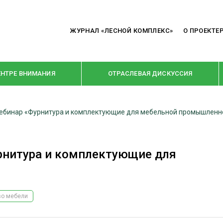
ЖУРНАЛ «ЛЕСНОЙ КОМПЛЕКС»
О ПРОЕКТЕ
ЕНТРЕ ВНИМАНИЯ
ОТРАСЛЕВАЯ ДИСКУССИЯ
 вебинар «Фурнитура и комплектующие для мебельной промышленн
РУБРИКИ
Я ПЕРЕРАБОТКА
НОВОСТИ
урнитура и комплектующие для
Е
КРУПНЫМ ПЛАНОМ
ОЕ ДОМОСТРОЕНИЕ
ВЗГЛЯД ИЗНУТРИ
 ПРОИЗВОДСТВО
В ЦЕНТРЕ ВНИМАНИЯ
во мебели
 ДРЕВЕСИНЫ
ПРЕДПРИЯТИЯ ЛПК