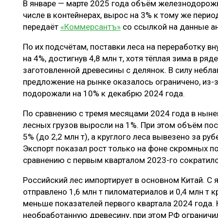
В январе — марте 2025 года объём железнодорож
ЛЕСОВОССТАНОВЛЕНИЕ И ЗАЩИТА
СУШКА ДР
числе в контейнерах, вырос на 3% к тому же период
ЛОГИСТИКА
МЕБЕЛЬНОЕ 
передаёт
«Коммерсантъ»
со ссылкой на данные а
ПРОИЗВОДСТВО ДРЕВЕСНЫХ ПЛИТ
По их подсчётам, поставки леса на переработку вн
на 4%, достигнув 4,8 млн т, хотя тёплая зима в ря
ЦБП
заготовленной древесины с делянок. В силу небл
предложение на рынке оказалось ограничено, из-
подорожали на 10% к декабрю 2024 года.
ЭКСПЕРТНОЕ МНЕНИЕ
По сравнению с тремя месяцами 2024 года в нын
лесных грузов выросли на 1%. При этом объём по
5% (до 2,2 млн т), а круглого леса вывезено за ру
Экспорт показал рост только на фоне скромных по
сравнению с первым кварталом 2023-го сократился
Российский лес импортирует в основном Китай. С я
отправлено 1,6 млн т пиломатериалов и 0,4 млн т к
меньше показателей первого квартала 2024 года.
необработанную древесину, при этом РФ ограничил