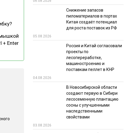
06.08.2026
РЫНКИ СБЫТА
Снижение запасов
пиломатериалов в портах
В УСЛОВИЯХ САНКЦИЙ
Китая создаёт потенциал
ибку?
для роста поставок из РФ
 мышкой
05.08.2026
l + Enter
Россия и Китай согласовали
проекты по
лесопереработке,
машиностроению и
поставкам пеллет в КНР
ИТОГИ МЕРОПРИЯТИЙ
04.08.2026
В Новосибирской области
создают первую в Сибири
лесосеменную плантацию
сосны с улучшенными
наследственными
свойствами
сного
03.08.2026