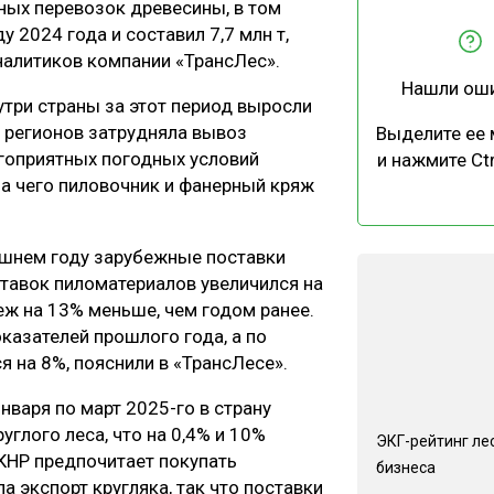
ных перевозок древесины, в том
ЕВЕСИНЫ
РЫНОК
у 2024 года и составил 7,7 млн т,
ПРОИЗВОДСТВО
ТЕХНОЛОГИИ
налитиков компании «ТрансЛес».
Нашли ош
ОТРАСЛЕВАЯ ДИСКУССИЯ
утри страны за этот период выросли
де регионов затрудняла вывоз
Выделите ее
агоприятных погодных условий
и нажмите Ctr
за чего пиловочник и фанерный кряж
ешнем году зарубежные поставки
КАЛЕНДАРЬ ВЫСТАВОК
ставок пиломатериалов увеличился на
беж на 13% меньше, чем годом ранее.
казателей прошлого года, а по
 на 8%, пояснили в «ТрансЛесе».
нваря по март 2025-го в страну
руглого леса, что на 0,4% и 10%
ЭКГ-рейтинг ле
 КНР предпочитает покупать
бизнеса
а экспорт кругляка, так что поставки