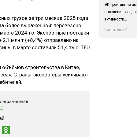
ЭКГ-рейтинг не им
отношения к оцен
ных грузов за три месяца 2025 года
активности...
ала более выраженной: перевезено
Читать онлайн
в марте 2024-го. Экспортные поставки
ё 2,1 млн т (+8,4%) отправлено на
ины в марте составили 51,4 тыс. TEU
 объёмов строительства в Китае,
Леса». Страны-экспортёры усиливают
ебителей.
елеграм-канал
с"
ей