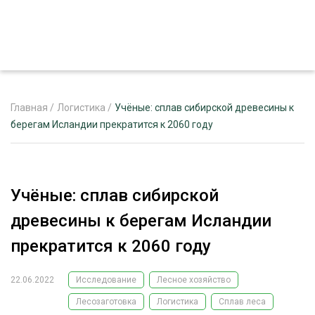
Главная
/
Логистика
/
Учёные: сплав сибирской древесины к
берегам Исландии прекратится к 2060 году
ЖУРНАЛ «ЛЕСНОЙ КОМПЛЕКС»
О ПРОЕКТЕ
Учёные: сплав сибирской
РЕКЛАМОДАТЕЛЯМ
древесины к берегам Исландии
прекратится к 2060 году
22.06.2022
Исследование
Лесное хозяйство
ЛЕСНОЕ ХОЗЯЙСТВО
ЭКСПЕРТНОЕ МНЕНИЕ
Лесозаготовка
Логистика
Сплав леса
ЛЕСОЗАГОТОВКА