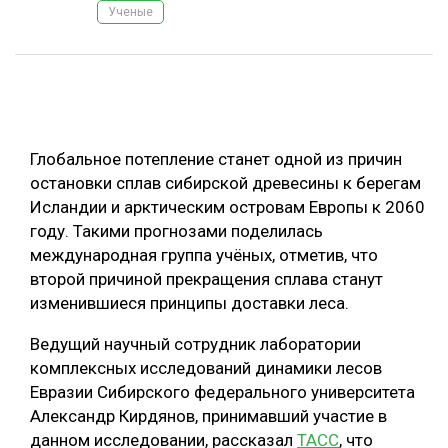
Ученые
ОБРАБОТКА ДРЕВЕСИНЫ
ЦИФРОВАЯ СРЕДА
РУБРИКИ
БИОЭНЕРГЕТИКА
ТЕМАТИЧЕСКИЕ ПРОЕКТЫ
ЛЕСОВОССТАНОВЛЕНИЕ И ЗАЩИТА
Глобальное потепление станет одной из причин
ЛОГИСТИКА
остановки сплав сибирской древесины к берегам
ПОДБОРКИ СТАТЕЙ
Исландии и арктическим островам Европы к 2060
ПРОИЗВОДСТВО ДРЕВЕСНЫХ ПЛИТ
году. Такими прогнозами поделилась
ЦБП
международная группа учёных, отметив, что
второй причиной прекращения сплава станут
КОМПЛЕКСНАЯ ПЕРЕРАБОТКА
изменившиеся принципы доставки леса.
ЛЕСОПИЛЕНИЕ
Ведущий научный сотрудник лаборатории
комплексных исследований динамики лесов
ДЕРЕВЯННОЕ ДОМОСТРОЕНИЕ
Евразии Сибирского федерального университета
БЕЗОПАСНОЕ ПРОИЗВОДСТВО
Александр Кирдянов, принимавший участие в
данном исследовании, рассказал
ТАСС
, что
СОРТИРОВКА ДРЕВЕСИНЫ