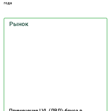
года
Рынок
Применение LVL (ЛВЛ)-бруса в