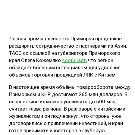
ОБРАБОТКА ДРЕВЕСИНЫ
ЦИФРОВАЯ СРЕДА
РУБРИКИ
БИОЭНЕРГЕТИКА
Лесная промышленность Приморья продолжает
ТЕМАТИЧЕСКИЕ ПРОЕКТЫ
ЛЕСОВОССТАНОВЛЕНИЕ И ЗАЩИТА
расширять сотрудничество с партнёрами из Азии.
ЛОГИСТИКА
ТАСС со ссылкой на губернатора Приморского
ПОДБОРКИ СТАТЕЙ
края Олега Кожемяко
сообщает
, что регион
ПРОИЗВОДСТВО ДРЕВЕСНЫХ ПЛИТ
обладает большим потенциалом для удвоения
ЦБП
объёмов торговли продукцией ЛПК с Китаем.
В настоящее время объёмы товарооборота между
КОМПЛЕКСНАЯ ПЕРЕРАБОТКА
Приморьем и КНР достигают 265 млн долларов. В
ЛЕСОПИЛЕНИЕ
перспективе их можно увеличить до 500 млн,
считает глава региона. В разговоре с китайскими
ДЕРЕВЯННОЕ ДОМОСТРОЕНИЕ
журналистами он подчеркнул, что стороны уже
БЕЗОПАСНОЕ ПРОИЗВОДСТВО
договорились о привлечении инвестиций, и край
готов принимать инвесторов в глубокую
СОРТИРОВКА ДРЕВЕСИНЫ