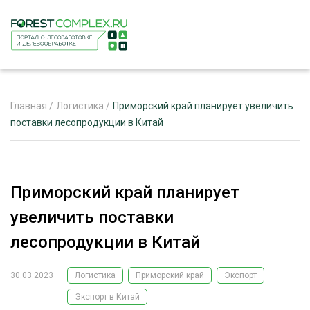
Главная
/
Логистика
/
Приморский край планирует увеличить
поставки лесопродукции в Китай
ЖУРНАЛ «ЛЕСНОЙ КОМПЛЕКС»
О ПРОЕКТЕ
Приморский край планирует
РЕКЛАМОДАТЕЛЯМ
увеличить поставки
лесопродукции в Китай
30.03.2023
Логистика
Приморский край
Экспорт
ЛЕСНОЕ ХОЗЯЙСТВО
ЭКСПЕРТНОЕ МНЕНИЕ
Экспорт в Китай
ЛЕСОЗАГОТОВКА