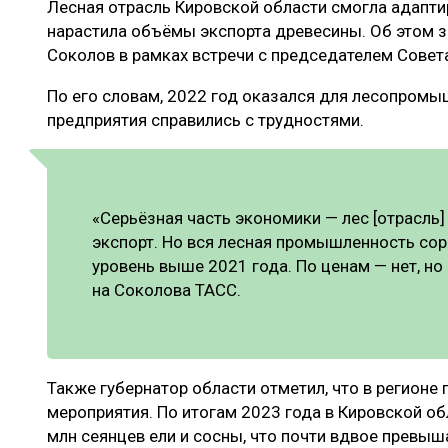
Лесная отрасль Кировской области смогла адапти
ЛЕСОВОССТАНОВЛЕНИЕ И ЗАЩИТА
СУШКА ДР
нарастила объёмы экспорта древесины. Об этом з
ЛОГИСТИКА
МЕБЕЛЬНОЕ 
Соколов в рамках встречи с председателем Сове
ПРОИЗВОДСТВО ДРЕВЕСНЫХ ПЛИТ
По его словам, 2022 год оказался для лесопром
предприятия справились с трудностями.
ЦБП
ЭКСПЕРТНОЕ МНЕНИЕ
«Серьёзная часть экономики — лес [отрасль]
экспорт. Но вся лесная промышленность со
уровень выше 2021 года. По ценам — нет, но
на Соколова ТАСС.
Также губернатор области отметил, что в регион
мероприятия. По итогам 2023 года в Кировской о
млн сеянцев ели и сосны, что почти вдвое превыш