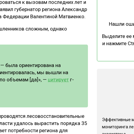
роваться к вызовам последних лет и
ЕВЕСИНЫ
РЫНОК
аявил губернатор региона Александр
ПРОИЗВОДСТВО
ТЕХНОЛОГИИ
та Федерации Валентиной Матвиенко.
Нашли ош
ОТРАСЛЕВАЯ ДИСКУССИЯ
ышленников сложным, однако
Выделите ее
и нажмите Ctr
 — была ориентирована на
КАЛЕНДАРЬ ВЫСТАВОК
риентировалась, мы вышли на
 по объемам [да]», —
цитирует
г-
е проводятся лесовосстановительные
Эффективные 
бласти удалось вырастить порядка 35
мониторинга л
ает потребности региона для
экосистем с...