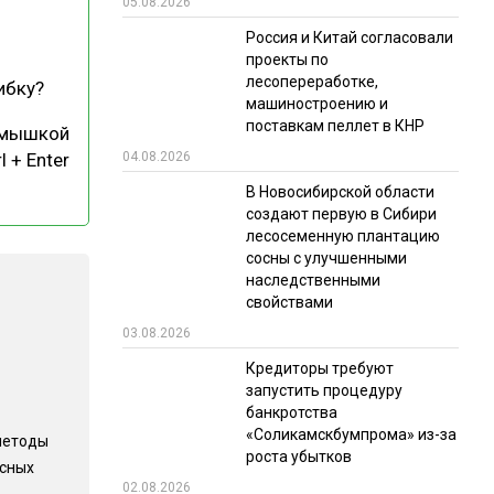
05.08.2026
РЫНКИ СБЫТА
Россия и Китай согласовали
проекты по
В УСЛОВИЯХ САНКЦИЙ
лесопереработке,
ибку?
машиностроению и
поставкам пеллет в КНР
 мышкой
04.08.2026
l + Enter
В Новосибирской области
создают первую в Сибири
лесосеменную плантацию
сосны с улучшенными
ИТОГИ МЕРОПРИЯТИЙ
наследственными
свойствами
03.08.2026
Кредиторы требуют
запустить процедуру
банкротства
«Соликамскбумпрома» из-за
методы
роста убытков
есных
02.08.2026