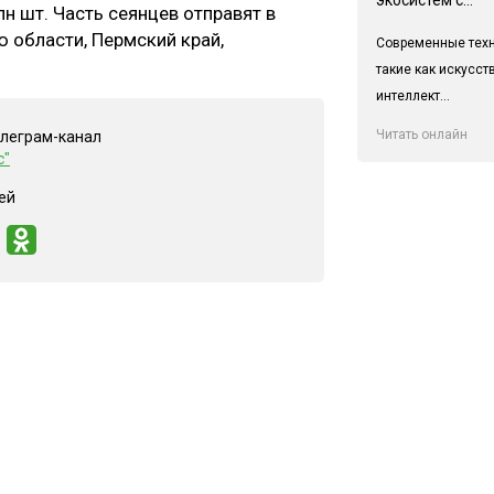
н шт. Часть сеянцев отправят в
 области, Пермский край,
Современные техн
такие как искусс
интеллект...
Читать онлайн
елеграм-канал
с"
ей