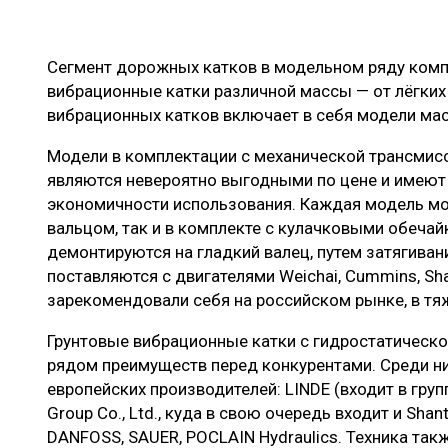
Сегмент дорожных катков в модельном ряду компа
вибрационные катки различной массы — от лёгких
вибрационных катков включает в себя модели масс
Модели в комплектации с механической трансмисс
являются невероятно выгодными по цене и имеют
экономичности использования. Каждая модель мо
вальцом, так и в комплекте с кулачковыми обеча
демонтируются на гладкий валец, путем затягиван
поставляются с двигателями Weichai, Cummins, Sh
зарекомендовали себя на российском рынке, в тя
Грунтовые вибрационные катки с гидростатическ
рядом преимуществ перед конкурентами. Среди н
европейских производителей: LINDE (входит в груп
Group Co., Ltd., куда в свою очередь входит и Shantu
DANFOSS, SAUER, POCLAIN Hydraulics. Техника та