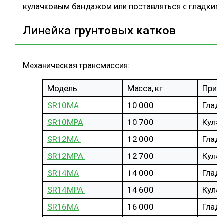
кулачковым бандажом или поставляться с гладки
Линейка грунтовых катков
Механическая трансмиссия:
Модель
Масса, кг
При
SR10MA
10 000
Гла
SR10MPA
10 700
Кул
SR12MA
12 000
Гла
SR12MPA
12 700
Кул
SR14MA
14 000
Гла
SR14MPA
14 600
Кул
SR16
M
A
16 000
Гла