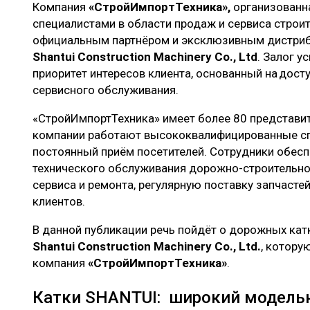
Компания
«СтройИмпортТехника»,
организованн
специалистами в области продаж и сервиса строит
официальным партнёром и эксклюзивным дистриб
Shantui Construction Machinery Co., Ltd
. Залог у
приоритет интересов клиента, основанный на досту
сервисного обслуживания.
«СтройИмпортТехника» имеет более 80 представите
компании работают высококвалифицированные сп
постоянный приём посетителей. Сотрудники обес
технического обслуживания дорожно-строительной
сервиса и ремонта, регулярную поставку запчасте
клиентов.
В данной публикации речь пойдёт о дорожных кат
Shantui Construction Machinery Co., Ltd.
, котору
компания
«СтройИмпортТехника»
.
Катки SHANTUI: широкий модель