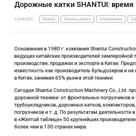
Дорожные катки SHANTUI: время
14.04.2021
Shantui
Лесные дороги
Спецтехника
Ст
Основанная в 1980 г. компания Shantui Construction
ведущих китайских производителей землеройной т
производстве, продажах и экспорте в Китае. Пред
известность как производитель бульдозеров и на
в Китае, занимая 65% рынка этой техники.
Сегодня Shantui Construction Machinery Co., Ltd. 
дорожной техники: от фронтальных погрузчиков и
трубоукладчиков, дорожных катков, компакторов,
погрузчиков и т. д. По результатам деятельности 
в
«
Жёлтой таблице
»
50 крупнейших производителе
более чем в 130 странах мира.