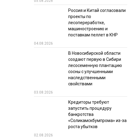
05.08.2026
РЫНКИ СБЫТА
Россия и Китай согласовали
проекты по
В УСЛОВИЯХ САНКЦИЙ
лесопереработке,
машиностроению и
поставкам пеллет в КНР
04.08.2026
В Новосибирской области
создают первую в Сибири
лесосеменную плантацию
сосны с улучшенными
ИТОГИ МЕРОПРИЯТИЙ
наследственными
свойствами
03.08.2026
Кредиторы требуют
запустить процедуру
банкротства
«Соликамскбумпрома» из-за
роста убытков
02.08.2026