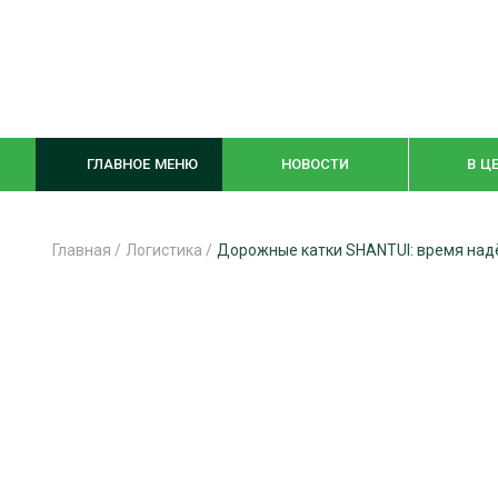
ГЛАВНОЕ МЕНЮ
НОВОСТИ
В Ц
Главная
/
Логистика
/
Дорожные катки SHANTUI: время над
ЛЕСНОЕ ХОЗЯЙСТВО
КОМПЛЕКСНА
ЛЕСОЗАГОТОВКА
ЛЕСОПИЛЕНИ
ОБРАБОТКА ДРЕВЕСИНЫ
ДЕРЕВЯНН
ЦИФРОВАЯ СРЕДА
БЕЗОПАСНОЕ
БИОЭНЕРГЕТИКА
СОРТИРОВКА