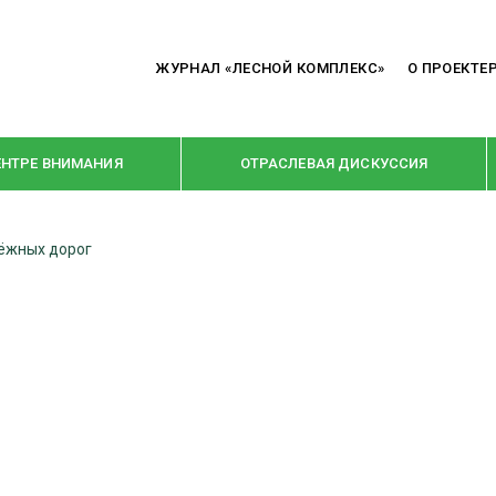
ЖУРНАЛ «ЛЕСНОЙ КОМПЛЕКС»
О ПРОЕКТЕ
ЕНТРЕ ВНИМАНИЯ
ОТРАСЛЕВАЯ ДИСКУССИЯ
ёжных дорог
РУБРИКИ
Я ПЕРЕРАБОТКА
НОВОСТИ
Е
КРУПНЫМ ПЛАНОМ
ОЕ ДОМОСТРОЕНИЕ
ВЗГЛЯД ИЗНУТРИ
 ПРОИЗВОДСТВО
В ЦЕНТРЕ ВНИМАНИЯ
 ДРЕВЕСИНЫ
ПРЕДПРИЯТИЯ ЛПК