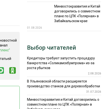
Минвостокразвития и Китай
договорились о совместном
плане по ЦПК «Полярная» в
Забайкальском крае
01.08.2026
 новостной
канал
Выбор читателей
плекс"
Кредиторы требуют запустить процедуру
статьей
банкротства «Соликамскбумпрома» из-за
роста убытков
2.08.2026
В Ульяновской области расширяется
производство станков для деревообработки
31.07.2026
Минвостокразвития и Китай договорились о
совместном плане по ЦПК «Полярная» в