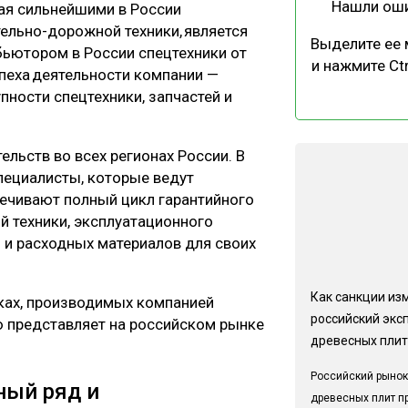
Нашли ош
ая сильнейшими в России
ельно-дорожной техники, является
Выделите ее
ьютором в России спецтехники от
и нажмите Ctr
спеха деятельности компании —
пности спецтехники, запчастей и
льств во всех регионах России. В
ециалисты, которые ведут
печивают полный цикл гарантийного
 техники, эксплуатационного
й и расходных материалов для своих
Как санкции из
ках, производимых компанией
российский экс
ю представляет на российском рынке
древесных плит
Российский рынок
ный ряд и
древесных плит п