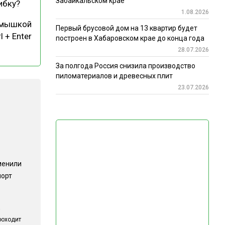
Забайкальском крае
ибку?
1.08.2026
 мышкой
Первый брусовой дом на 13 квартир будет
l + Enter
построен в Хабаровском крае до конца года
28.07.2026
За полгода Россия снизила производство
пиломатериалов и древесных плит
23.07.2026
менили
порт
роходит