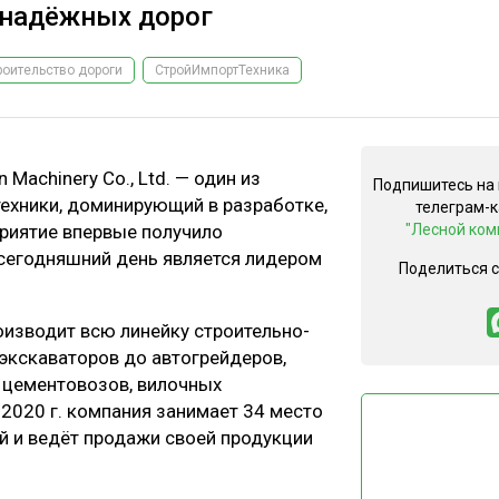
 надёжных дорог
роительство дороги
СтройИмпортТехника
 Machinery Co., Ltd. — один из
Подпишитесь на
ехники, доминирующий в разработке,
телеграм-
приятие впервые получило
"Лесной ком
 сегодняшний день является лидером
Поделиться 
производит всю линейку строительно-
 экскаваторов до автогрейдеров,
 цементовозов, вилочных
в 2020 г. компания занимает 34 место
й и ведёт продажи своей продукции