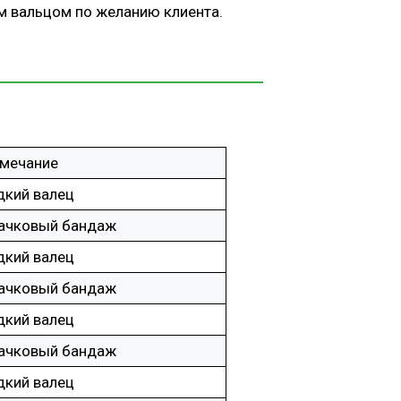
м вальцом по желанию клиента.
мечание
дкий валец
ачковый бандаж
дкий валец
ачковый бандаж
дкий валец
ачковый бандаж
дкий валец