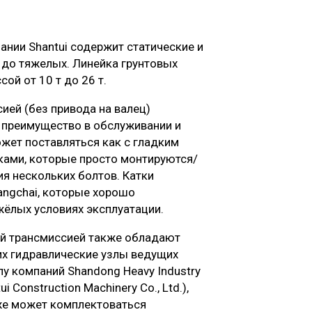
нии Shantui содержит статические и
 до тяжелых. Линейка грунтовых
ой от 10 т до 26 т.
ией (без привода на валец)
 преимущество в обслуживании и
жет поставляться как с гладким
йками, которые просто монтируются/
ия нескольких болтов.
Катки
angchai, которые хорошо
жёлых условиях эксплуатации.
ой трансмиссией также обладают
их гидравлические узлы ведущих
пу компаний Shandong Heavy Industry
i Construction Machinery Co., Ltd.),
кже может комплектоваться