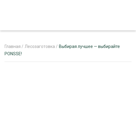
Главная
/
Лесозаготовка
/
Выбирая лучшее — выбирайте
PONSSE!
ЖУРНАЛ «ЛЕСНОЙ КОМПЛЕКС»
О ПРОЕКТЕ
РЕКЛАМОДАТЕЛЯМ
ЛЕСНОЕ ХОЗЯЙСТВО
ЭКСПЕРТНОЕ МНЕНИЕ
ЛЕСОЗАГОТОВКА