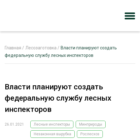
Главная
/
Лесозаготовка
/
Власти планируют создать
федеральную службу лесных инспекторов
ЖУРНАЛ «ЛЕСНОЙ КОМПЛЕКС»
О ПРОЕКТЕ
Власти планируют создать
РЕКЛАМОДАТЕЛЯМ
федеральную службу лесных
инспекторов
26.01.2021
Лесные инспекторы
Минприроды
ЛЕСНОЕ ХОЗЯЙСТВО
ЭКСПЕРТНОЕ МНЕНИЕ
Незаконная вырубка
Рослесхоз
ЛЕСОЗАГОТОВКА