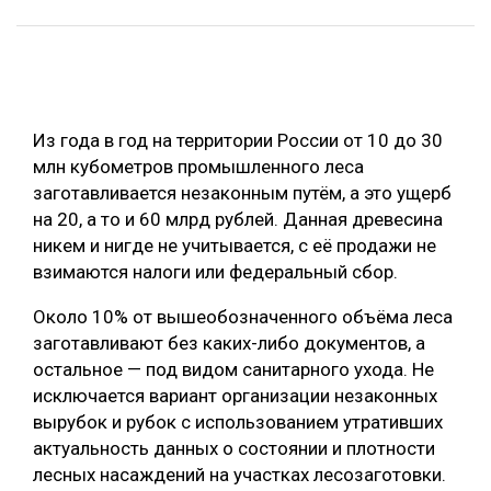
ОБРАБОТКА ДРЕВЕСИНЫ
ЦИФРОВАЯ СРЕДА
РУБРИКИ
БИОЭНЕРГЕТИКА
Из года в год на территории России от 10 до 30
ТЕМАТИЧЕСКИЕ ПРОЕКТЫ
ЛЕСОВОССТАНОВЛЕНИЕ И ЗАЩИТА
млн кубометров промышленного леса
ЛОГИСТИКА
заготавливается незаконным путём, а это ущерб
ПОДБОРКИ СТАТЕЙ
на 20, а то и 60 млрд рублей. Данная древесина
ПРОИЗВОДСТВО ДРЕВЕСНЫХ ПЛИТ
никем и нигде не учитывается, с её продажи не
ЦБП
взимаются налоги или федеральный сбор.
Около 10% от вышеобозначенного объёма леса
КОМПЛЕКСНАЯ ПЕРЕРАБОТКА
заготавливают без каких-либо документов, а
ЛЕСОПИЛЕНИЕ
остальное — под видом санитарного ухода. Не
исключается вариант организации незаконных
ДЕРЕВЯННОЕ ДОМОСТРОЕНИЕ
вырубок и рубок с использованием утративших
БЕЗОПАСНОЕ ПРОИЗВОДСТВО
актуальность данных о состоянии и плотности
лесных насаждений на участках лесозаготовки.
СОРТИРОВКА ДРЕВЕСИНЫ