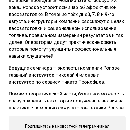
Во время проведения Чемпионата «Лесоруб XXI
века» Ponsse устроит семинар об эффективной
ОБРАБОТКА ДРЕВЕСИНЫ
лесозаготовке. В течение трёх дней, 7, 8 и 9-го
ЦИФРОВАЯ СРЕДА
РУБРИКИ
августа, инструкторы компании расскажут о целях
лесозаготовки и рациональном использовании
БИОЭНЕРГЕТИКА
топлива, правильном измерении результатов и так
ТЕМАТИЧЕСКИЕ ПРОЕКТЫ
ЛЕСОВОССТАНОВЛЕНИЕ И ЗАЩИТА
далее. Операторам дадут практические советы,
которые помогут улучшить профессиональные
ЛОГИСТИКА
ПОДБОРКИ СТАТЕЙ
навыки слушателей.
ПРОИЗВОДСТВО ДРЕВЕСНЫХ ПЛИТ
Ведущие семинара – эксперты компании Ponsse:
ЦБП
главный инструктор Николай Филонов и
инструктор по сервису Никита Прокофьев.
КОМПЛЕКСНАЯ ПЕРЕРАБОТКА
Помимо теоретической части, будет возможность
ЛЕСОПИЛЕНИЕ
сразу закрепить некоторые полученные знания на
практике с помощью симуляторов техники Ponsse.
ДЕРЕВЯННОЕ ДОМОСТРОЕНИЕ
БЕЗОПАСНОЕ ПРОИЗВОДСТВО
Подпишитесь на новостной телеграм-канал
СОРТИРОВКА ДРЕВЕСИНЫ