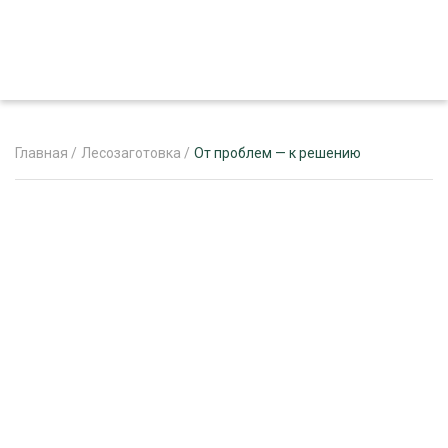
Главная
/
Лесозаготовка
/
От проблем — к решению
ЖУРНАЛ «ЛЕСНОЙ КОМПЛЕКС»
О ПРОЕКТЕ
РЕКЛАМОДАТЕЛЯМ
ЛЕСНОЕ ХОЗЯЙСТВО
ЭКСПЕРТНОЕ МНЕНИЕ
ЛЕСОЗАГОТОВКА