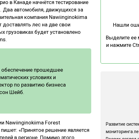
рио в Канаде начнётся тестирование
ЕВЕСИНЫ
РЫНОК
. Два автомобиля, движущихся за
ПРОИЗВОДСТВО
ТЕХНОЛОГИИ
вительная компания Nawiinginokiima
т доставлять лес на две свои
Нашли ош
ОТРАСЛЕВАЯ ДИСКУССИЯ
мых грузовиках будет установлено
Выделите ее
ons.
и нажмите Ctr
е обеспечение прошедшее
КАЛЕНДАРЬ ВЫСТАВОК
матических условиях и
ектор по развитию бизнеса
йсон Шейб.
 Nawiinginokiima Forest
Развитие систе
 пишет: «Принятое решение является
мониторинга ле
лей в регионе. Помимо этого
России: взгляд 