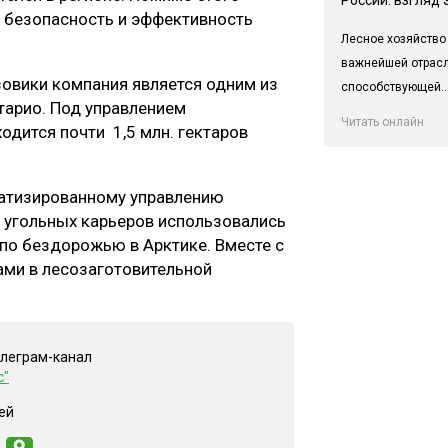
 безопасность и эффективность
Лесное хозяйство
важнейшей отрас
овики компания является одним из
способствующей..
тарио. Под управлением
Читать онлайн
ходится почти 1,5 млн. гектаров
матизированному управлению
из угольных карьеров использовались
о бездорожью в Арктике. Вместе с
ами в лесозаготовительной
елеграм-канал
с"
ей