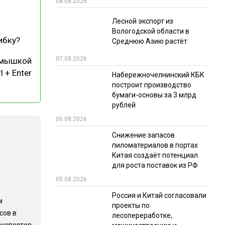
08.08.2026
РЫНКИ СБЫТА
Лесной экспорт из
Вологодской области в
В УСЛОВИЯХ САНКЦИЙ
ибку?
Среднюю Азию растёт
07.08.2026
 мышкой
l + Enter
Набережночелнинский КБК
построит производство
бумаги-основы за 3 млрд
рублей
06.08.2026
ИТОГИ МЕРОПРИЯТИЙ
Снижение запасов
пиломатериалов в портах
Китая создаёт потенциал
для роста поставок из РФ
05.08.2026
Россия и Китай согласовали
м
проекты по
сов в
лесопереработке,
экспертов