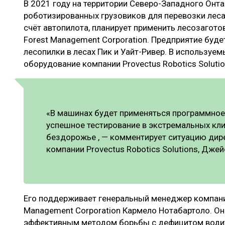
В 2021 году на территории Северо-Западного Онта
ЛЕСОВОССТАНОВЛЕНИЕ И ЗАЩИТА
СУШКА ДР
роботизированных грузовиков для перевозки леса
ЛОГИСТИКА
МЕБЕЛЬНОЕ 
счёт автопилота, планирует применить лесозагото
Forest Management Corporation. Предприятие буде
ПРОИЗВОДСТВО ДРЕВЕСНЫХ ПЛИТ
лесопилки в лесах Пик и Уайт-Ривер. В используе
ЦБП
оборудование компании Provectus Robotics Soluti
ЭКСПЕРТНОЕ МНЕНИЕ
«В машинах будет применяться программно
успешное тестирование в экстремальных кли
бездорожье , — комментирует ситуацию дир
компании Provectus Robotics Solutions, Дже
Его поддерживает генеральный менеджер компании
Management Corporation Кармело Нотабартоло. Он
эффективным методом борьбы с дефицитом водите