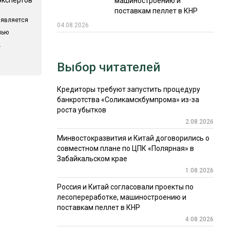
машиностроению и
поставкам пеллет в КНР
 является
04.08.2026
лью
.
Выбор читателей
Кредиторы требуют запустить процедуру
банкротства «Соликамскбумпрома» из-за
роста убытков
2.08.2026
Минвостокразвития и Китай договорились о
совместном плане по ЦПК «Полярная» в
Забайкальском крае
1.08.2026
Россия и Китай согласовали проекты по
лесопереработке, машиностроению и
поставкам пеллет в КНР
4.08.2026