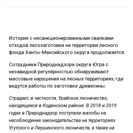
ОБРАБОТКА ДРЕВЕСИНЫ
ЦИФРОВАЯ СРЕДА
РУБРИКИ
БИОЭНЕРГЕТИКА
История с несанкционированными свалками
ТЕМАТИЧЕСКИЕ ПРОЕКТЫ
ЛЕСОВОССТАНОВЛЕНИЕ И ЗАЩИТА
отходов лесозаготовки на территории лесного
ЛОГИСТИКА
фонда Ханты-Мансийского округа продолжается.
ПОДБОРКИ СТАТЕЙ
ПРОИЗВОДСТВО ДРЕВЕСНЫХ ПЛИТ
Сотрудники Природнадзора округа Югра с
незавидной регулярностью обнаруживают
ЦБП
массовые нарушения на лесных территориях, где
ведутся работы по заготовке древесины.
КОМПЛЕКСНАЯ ПЕРЕРАБОТКА
Страдает, в частности, Урайское лесничество,
ЛЕСОПИЛЕНИЕ
находящееся в Кодинском районе. В 2018 и 2019
ДЕРЕВЯННОЕ ДОМОСТРОЕНИЕ
годах в Природнадзор поступали жалобы на
несоблюдение законодательства на территориях
БЕЗОПАСНОЕ ПРОИЗВОДСТВО
Угутского и Леушинского лесничеств, а также на
СОРТИРОВКА ДРЕВЕСИНЫ