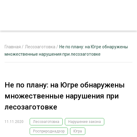
Главная
/
Лесозаготовка
/
Не по плану: на Югре обнаружены
множественные нарушения при лесозаготовке
ЖУРНАЛ «ЛЕСНОЙ КОМПЛЕКС»
О ПРОЕКТЕ
Не по плану: на Югре обнаружены
РЕКЛАМОДАТЕЛЯМ
множественные нарушения при
лесозаготовке
11.11.2020
Лесозаготовка
Нарушение закона
ЛЕСНОЕ ХОЗЯЙСТВО
ЭКСПЕРТНОЕ МНЕНИЕ
Росприроднадзор
Югра
ЛЕСОЗАГОТОВКА