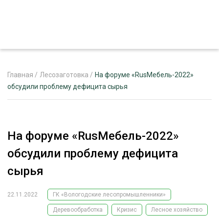
Главная
/
Лесозаготовка
/
На форуме «RusМебель-2022»
обсудили проблему дефицита сырья
ЖУРНАЛ «ЛЕСНОЙ КОМПЛЕКС»
О ПРОЕКТЕ
На форуме «RusМебель-2022»
РЕКЛАМОДАТЕЛЯМ
обсудили проблему дефицита
сырья
22.11.2022
ГК «Вологодские лесопромышленники»
ЛЕСНОЕ ХОЗЯЙСТВО
ЭКСПЕРТНОЕ МНЕНИЕ
Деревообработка
Кризис
Лесное хозяйство
ЛЕСОЗАГОТОВКА