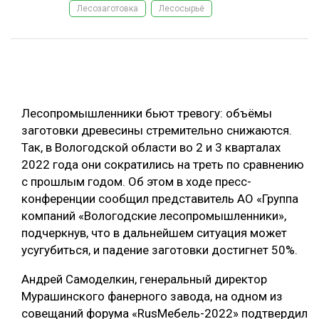
Лесозаготовка
Лесосырьё
ОБРАБОТКА ДРЕВЕСИНЫ
ЦИФРОВАЯ СРЕДА
РУБРИКИ
БИОЭНЕРГЕТИКА
ТЕМАТИЧЕСКИЕ ПРОЕКТЫ
ЛЕСОВОССТАНОВЛЕНИЕ И ЗАЩИТА
Лесопромышленники бьют тревогу: объёмы
ЛОГИСТИКА
заготовки древесины стремительно снижаются.
ПОДБОРКИ СТАТЕЙ
Так, в Вологодской области во 2 и 3 кварталах
ПРОИЗВОДСТВО ДРЕВЕСНЫХ ПЛИТ
2022 года они сократились на треть по сравнению
ЦБП
с прошлым годом. Об этом в ходе пресс-
конференции сообщил представитель АО «Группа
КОМПЛЕКСНАЯ ПЕРЕРАБОТКА
компаний «Вологодские лесопромышленники»,
подчеркнув, что в дальнейшем ситуация может
ЛЕСОПИЛЕНИЕ
усугубиться, и падение заготовки достигнет 50%.
ДЕРЕВЯННОЕ ДОМОСТРОЕНИЕ
Андрей Самоделкин, генеральный директор
БЕЗОПАСНОЕ ПРОИЗВОДСТВО
Мурашинского фанерного завода, на одном из
совещаний форума «RusМебель-2022» подтвердил
СОРТИРОВКА ДРЕВЕСИНЫ