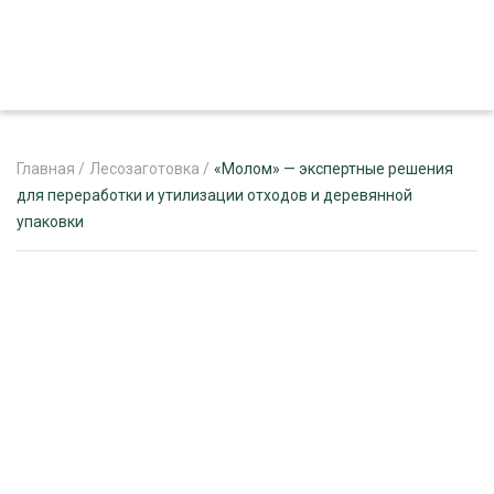
Главная
/
Лесозаготовка
/
«Молом» — экспертные решения
для переработки и утилизации отходов и деревянной
упаковки
ЖУРНАЛ «ЛЕСНОЙ КОМПЛЕКС»
О ПРОЕКТЕ
РЕКЛАМОДАТЕЛЯМ
ЛЕСНОЕ ХОЗЯЙСТВО
ЭКСПЕРТНОЕ МНЕНИЕ
ЛЕСОЗАГОТОВКА