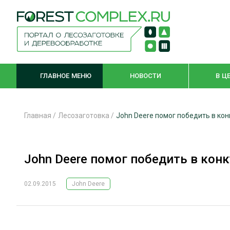
ГЛАВНОЕ МЕНЮ
НОВОСТИ
В Ц
Главная
/
Лесозаготовка
/
John Deere помог победить в ко
ЛЕСНОЕ ХОЗЯЙСТВО
КОМПЛЕКСНА
John Deere помог победить в кон
ЛЕСОЗАГОТОВКА
ЛЕСОПИЛЕНИ
ОБРАБОТКА ДРЕВЕСИНЫ
ДЕРЕВЯНН
02.09.2015
John Deere
ЦИФРОВАЯ СРЕДА
БЕЗОПАСНОЕ
БИОЭНЕРГЕТИКА
СОРТИРОВКА