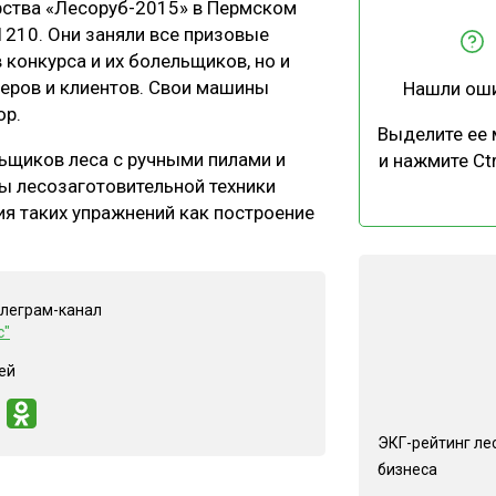
рства «Лесоруб-2015» в Пермском
ЕВЕСИНЫ
РЫНОК
1210. Они заняли все призовые
ПРОИЗВОДСТВО
ТЕХНОЛОГИИ
 конкурса и их болельщиков, но и
леров и клиентов. Свои машины
Нашли ош
ОТРАСЛЕВАЯ ДИСКУССИЯ
ор.
Выделите ее
льщиков леса с ручными пилами и
и нажмите Ctr
ы лесозаготовительной техники
ия таких упражнений как построение
КАЛЕНДАРЬ ВЫСТАВОК
елеграм-канал
с"
ей
ЭКГ-рейтинг ле
бизнеса