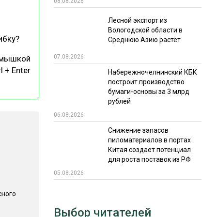
08.08.2026
РЫНКИ СБЫТА
Лесной экспорт из
Вологодской области в
В УСЛОВИЯХ САНКЦИЙ
ибку?
Среднюю Азию растёт
07.08.2026
 мышкой
l + Enter
Набережночелнинский КБК
построит производство
бумаги-основы за 3 млрд
рублей
06.08.2026
ИТОГИ МЕРОПРИЯТИЙ
Снижение запасов
пиломатериалов в портах
Китая создаёт потенциал
для роста поставок из РФ
05.08.2026
сного
Выбор читателей