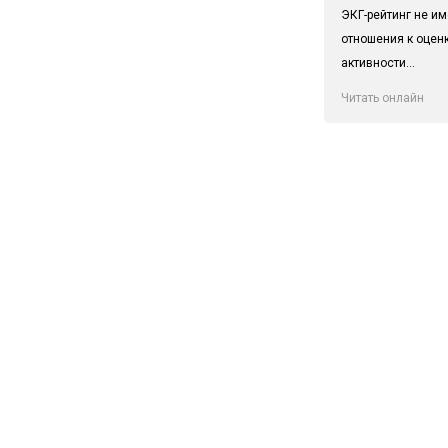
ЭКГ-рейтинг не им
отношения к оцен
активности...
Читать онлайн