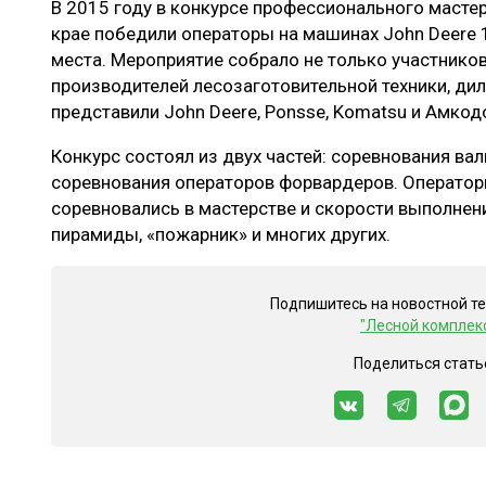
В 2015 году в конкурсе профессионального масте
ЛЕСОВОССТАНОВЛЕНИЕ И ЗАЩИТА
СУШКА ДР
крае победили операторы на машинах John Deere 
ЛОГИСТИКА
МЕБЕЛЬНОЕ 
места. Мероприятие собрало не только участников
производителей лесозаготовительной техники, ди
ПРОИЗВОДСТВО ДРЕВЕСНЫХ ПЛИТ
представили John Deere, Ponsse, Komatsu и Амкод
ЦБП
Конкурс состоял из двух частей: соревнования ва
соревнования операторов форвардеров. Оператор
соревновались в мастерстве и скорости выполнен
ЭКСПЕРТНОЕ МНЕНИЕ
пирамиды, «пожарник» и многих других.
Подпишитесь на новостной т
"Лесной комплек
Поделиться стать