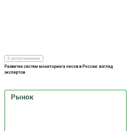
В центре внимания
Развитие систем мониторинга лесов в России: взгляд
К
экспертов
Рынок