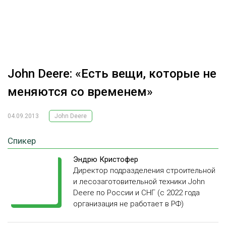
ОБРАБОТКА ДРЕВЕСИНЫ
ЦИФРОВАЯ СРЕДА
РУБРИКИ
БИОЭНЕРГЕТИКА
ТЕМАТИЧЕСКИЕ ПРОЕКТЫ
ЛЕСОВОССТАНОВЛЕНИЕ И ЗАЩИТА
John Deere: «Есть вещи, которые не
ЛОГИСТИКА
меняются со временем»
ПОДБОРКИ СТАТЕЙ
ПРОИЗВОДСТВО ДРЕВЕСНЫХ ПЛИТ
04.09.2013
John Deere
ЦБП
Спикер
КОМПЛЕКСНАЯ ПЕРЕРАБОТКА
Эндрю Кристофер
ЛЕСОПИЛЕНИЕ
Директор подразделения строительной
и лесозаготовительной техники John
ДЕРЕВЯННОЕ ДОМОСТРОЕНИЕ
Deere по России и СНГ (с 2022 года
организация не работает в РФ)
БЕЗОПАСНОЕ ПРОИЗВОДСТВО
СОРТИРОВКА ДРЕВЕСИНЫ