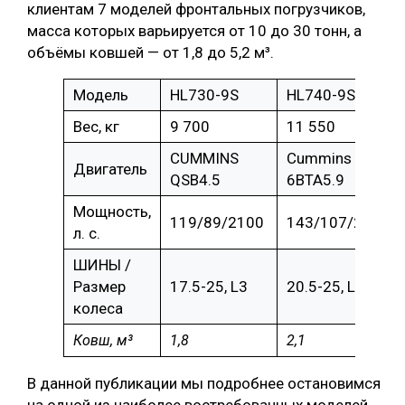
клиентам 7 моделей фронтальных погрузчиков,
масса которых варьируется от 10 до 30 тонн, а
объёмы ковшей — от 1,8 до 5,2 м³.
Модель
HL730-9S
HL740-9S
Вес, кг
9 700
11 550
CUMMINS
Cummins
Двигатель
QSB4.5
6BTA5.9
Мощность,
119/89/2100
143/107/2200
л. с.
ШИНЫ /
Размер
17.5-25, L3
20.5-25, L3
колеса
Ковш, м³
1,8
2,1
В данной публикации мы подробнее остановимся