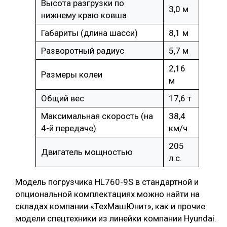
Высота разгрузки по
3,0 м
нижнему краю ковша
Габариты (длина шасси)
8,1 м
Разворотный радиус
5,7 м
2,16
Размеры колеи
м
Общий вес
17,6 т
Максимальная скорость (на
38,4
4-й передаче)
км/ч
205
Двигатель мощностью
л.с.
Модель погрузчика HL760-9S в стандартной и
опциональной комплектациях можно найти на
складах компании «ТехМашЮнит», как и прочие
модели спецтехники из линейки компании Hyundai.