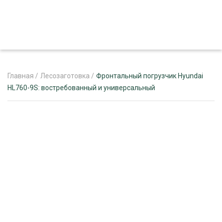
Главная
/
Лесозаготовка
/
Фронтальный погрузчик Hyundai
HL760-9S: востребованный и универсальный
ЖУРНАЛ «ЛЕСНОЙ КОМПЛЕКС»
О ПРОЕКТЕ
РЕКЛАМОДАТЕЛЯМ
ЛЕСНОЕ ХОЗЯЙСТВО
ЭКСПЕРТНОЕ МНЕНИЕ
ЛЕСОЗАГОТОВКА