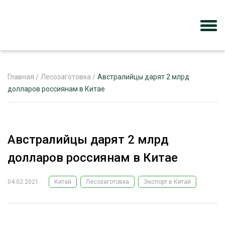
Главная
/
Лесозаготовка
/
Австралийцы дарят 2 млрд
долларов россиянам в Китае
ЖУРНАЛ «ЛЕСНОЙ КОМПЛЕКС»
О ПРОЕКТЕ
Австралийцы дарят 2 млрд
РЕКЛАМОДАТЕЛЯМ
долларов россиянам в Китае
04.02.2021
Китай
Лесозаготовка
Экспорт в Китай
ЛЕСНОЕ ХОЗЯЙСТВО
ЭКСПЕРТНОЕ МНЕНИЕ
ЛЕСОЗАГОТОВКА