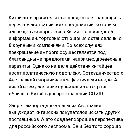
ОБРАБОТКА ДРЕВЕСИНЫ
Китайское правительство продолжает расширять
ЦИФРОВАЯ СРЕДА
РУБРИКИ
перечень австралийских предприятий, которым
БИОЭНЕРГЕТИКА
запрещён экспорт леса в Китай. По последней
ТЕМАТИЧЕСКИЕ ПРОЕКТЫ
информации, торговые отношения остановлены с
ЛЕСОВОССТАНОВЛЕНИЕ И ЗАЩИТА
8 крупными компаниями. Во всех случаях
ЛОГИСТИКА
прекращение импорта осуществляется под
ПОДБОРКИ СТАТЕЙ
благовидными предлогами, например, древесные
ПРОИЗВОДСТВО ДРЕВЕСНЫХ ПЛИТ
паразиты. Однако на деле действия китайцев
ЦБП
носят политическую подоплёку. Сотрудничество с
Австралией сворачивается фактически везде. А
КОМПЛЕКСНАЯ ПЕРЕРАБОТКА
виной всему желание правительства страны
обвинить Китай в распространении COVID.
ЛЕСОПИЛЕНИЕ
Запрет импорта древесины из Австралии
ДЕРЕВЯННОЕ ДОМОСТРОЕНИЕ
вынуждает китайских покупателей искать других
БЕЗОПАСНОЕ ПРОИЗВОДСТВО
поставщиков. А это создает хорошие перспективы
для российского леспрома. Он и без того хорошо
СОРТИРОВКА ДРЕВЕСИНЫ