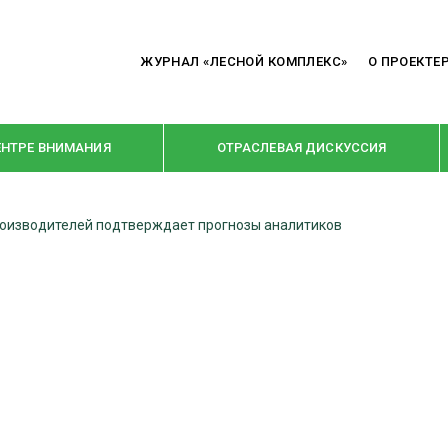
ЖУРНАЛ «ЛЕСНОЙ КОМПЛЕКС»
О ПРОЕКТЕ
ЕНТРЕ ВНИМАНИЯ
ОТРАСЛЕВАЯ ДИСКУССИЯ
роизводителей подтверждает прогнозы аналитиков
РУБРИКИ
Я ПЕРЕРАБОТКА
НОВОСТИ
Е
КРУПНЫМ ПЛАНОМ
ОЕ ДОМОСТРОЕНИЕ
ВЗГЛЯД ИЗНУТРИ
 ПРОИЗВОДСТВО
В ЦЕНТРЕ ВНИМАНИЯ
 ДРЕВЕСИНЫ
ПРЕДПРИЯТИЯ ЛПК