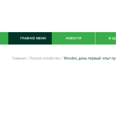
ГЛАВНОЕ МЕНЮ
НОВОСТИ
В Ц
Главная
/
Лесное хозяйство
/
Woodex, день первый: опыт п
ЛЕСНОЕ ХОЗЯЙСТВО
КОМПЛЕКСНА
ЛЕСОЗАГОТОВКА
ЛЕСОПИЛЕНИ
ОБРАБОТКА ДРЕВЕСИНЫ
ДЕРЕВЯНН
ЦИФРОВАЯ СРЕДА
БЕЗОПАСНОЕ
БИОЭНЕРГЕТИКА
СОРТИРОВКА