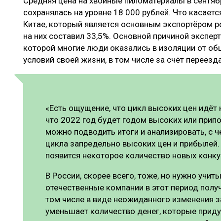
Средняя цена на хвойные пиломатериалы в сентябр
сохранялась на уровне 18 000 рублей. Что касаетс
Китае, который является основным экспортёром р
на них составил 33,5%. Основной причиной экспер
которой многие люди оказались в изоляции от об
условий своей жизни, в том числе за счёт переезд
«Есть ощущение, что цикл высоких цен идёт 
что 2022 год будет годом высоких или припо
можно подводить итоги и анализировать, с 
цикла запредельно высоких цен и прибылей.
появится некоторое количество новых конк
В России, скорее всего, тоже, но нужно учит
отечественные компании в этот период полу
том числе в виде неожиданного изменения з
уменьшает количество денег, которые приду