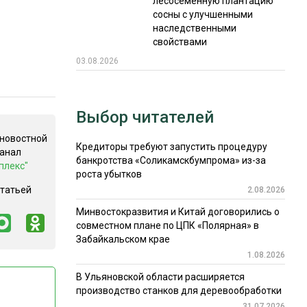
лесосеменную плантацию
сосны с улучшенными
наследственными
свойствами
03.08.2026
Выбор читателей
 новостной
Кредиторы требуют запустить процедуру
канал
банкротства «Соликамскбумпрома» из-за
плекс"
роста убытков
статьей
2.08.2026
Минвостокразвития и Китай договорились о
совместном плане по ЦПК «Полярная» в
Забайкальском крае
1.08.2026
В Ульяновской области расширяется
производство станков для деревообработки
31.07.2026