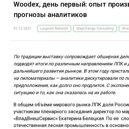
Woodex, день первый: опыт прои
прогнозы аналитиков
01.12.2021
Lesprom Network
StepChange Consulting
Woo
По традиции выставку сопровождает обширная дело
подводят итоги по различным направлениям ЛПК и 
дальнейшего развития рынков. В этом году пристал
на пиломатериалы
— аналитики дискутировали по по
предположения, как долго оно продлится. С экспон
ситуацию и то, как она сказалась на их работе.
В общем объёме мирового рынка ЛПК доля России
участникам пленарного заседания директор по ма
«ВладВнешСервис» Екатерина Белецкая. По её сло
отечественная лесная промышленность в основно