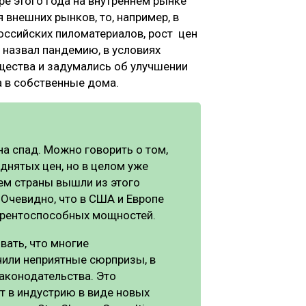
е этого года на внутреннем рынке
я внешних рынков, то, например, в
оссийских пиломатериалов, рост цен
т назвал пандемию, в условиях
щества и задумались об улучшении
а в собственные дома.
на спад. Можно говорить о том,
днятых цен, но в целом уже
чем страны вышли из этого
 Очевидно, что в США и Европе
урентоспособных мощностей.
ывать, что многие
чили неприятные сюрпризы, в
аконодательства. Это
т в индустрию в виде новых