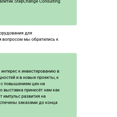
алитик StepChange Consulting
борудования для
 вопросом мы обратились к
интерес к инвестированию в
остей и в новые проекты, к
я с повышением цен на
о выставка принесёт нам как
т импульс развития на
спечены заказами до конца