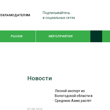
Подписывайтесь
РЕКЛАМОДАТЕЛЯМ
в социальных сетях
РЫНОК
МЕРОПРИЯТИЯ
ТЕМАТИЧЕСКИЕ ПРОЕКТЫ
ЛЕСДРЕВМАШ 2022
Новости
WOODEX-2021
Лесной экспорт из
ПОДБОРКИ СТАТЕЙ
Вологодской области в
Среднюю Азию растёт
СУШКА ДРЕВЕСИНЫ
07.08.2026