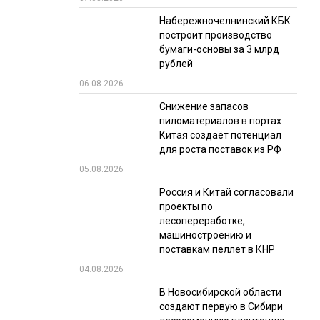
Набережночелнинский КБК
РЫНКИ СБЫТА
построит производство
В УСЛОВИЯХ САНКЦИЙ
бумаги-основы за 3 млрд
рублей
06.08.2026
Снижение запасов
пиломатериалов в портах
Китая создаёт потенциал
для роста поставок из РФ
05.08.2026
ИТОГИ МЕРОПРИЯТИЙ
Россия и Китай согласовали
проекты по
лесопереработке,
машиностроению и
поставкам пеллет в КНР
04.08.2026
В Новосибирской области
создают первую в Сибири