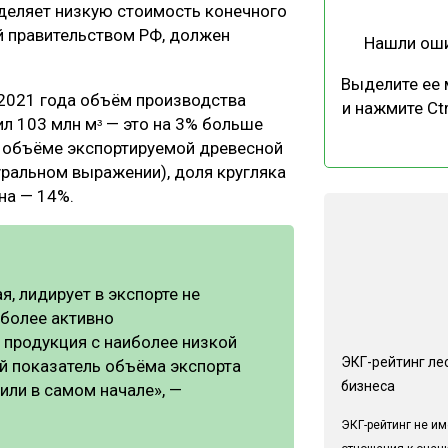
еделяет низкую стоимость конечного
й правительством РФ, должен
Нашли ош
Выделите ее
 2021 года объём производства
и нажмите Ctr
л 103 млн мᶟ — это на 3% больше
м объёме экспортируемой древесной
ральном выражении), доля кругляка
на — 14%.
, лидирует в экспорте не
иболее активно
 продукция с наиболее низкой
ЭКГ-рейтинг ле
ий показатель объёма экспорта
бизнеса
или в самом начале», —
ЭКГ-рейтинг не им