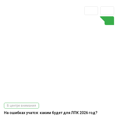
В центре внимания
На ошибках учатся: каким будет для ЛПК 2026 год?
К