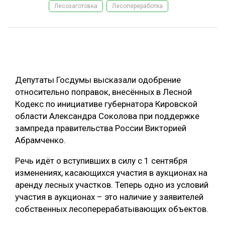
Лесозаготовка
Лесопереработка
ОБРАБОТКА ДРЕВЕСИНЫ
ЦИФРОВАЯ СРЕДА
РУБРИКИ
БИОЭНЕРГЕТИКА
ТЕМАТИЧЕСКИЕ ПРОЕКТЫ
ЛЕСОВОССТАНОВЛЕНИЕ И ЗАЩИТА
Депутаты Госдумы высказали одобрение
ЛОГИСТИКА
относительно поправок, внесённых в Лесной
ПОДБОРКИ СТАТЕЙ
Кодекс по инициативе губернатора Кировской
ПРОИЗВОДСТВО ДРЕВЕСНЫХ ПЛИТ
области Александра Соколова при поддержке
ЦБП
зампреда правительства России Викторией
Абрамченко.
КОМПЛЕКСНАЯ ПЕРЕРАБОТКА
Речь идёт о вступивших в силу с 1 сентября
ЛЕСОПИЛЕНИЕ
изменениях, касающихся участия в аукционах на
аренду лесных участков. Теперь одно из условий
ДЕРЕВЯННОЕ ДОМОСТРОЕНИЕ
участия в аукционах – это наличие у заявителей
БЕЗОПАСНОЕ ПРОИЗВОДСТВО
собственных лесоперерабатывающих объектов.
СОРТИРОВКА ДРЕВЕСИНЫ