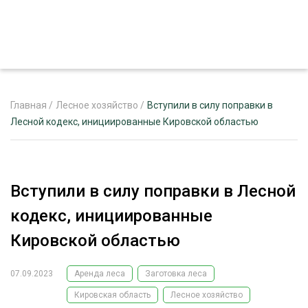
Главная
/
Лесное хозяйство
/
Вступили в силу поправки в
Лесной кодекс, инициированные Кировской областью
ЖУРНАЛ «ЛЕСНОЙ КОМПЛЕКС»
О ПРОЕКТЕ
Вступили в силу поправки в Лесной
РЕКЛАМОДАТЕЛЯМ
кодекс, инициированные
Кировской областью
07.09.2023
Аренда леса
Заготовка леса
ЛЕСНОЕ ХОЗЯЙСТВО
ЭКСПЕРТНОЕ МНЕНИЕ
Кировская область
Лесное хозяйство
ЛЕСОЗАГОТОВКА