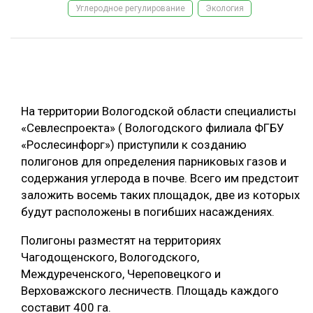
Углеродное регулирование
Экология
ОБРАБОТКА ДРЕВЕСИНЫ
ЦИФРОВАЯ СРЕДА
РУБРИКИ
БИОЭНЕРГЕТИКА
ТЕМАТИЧЕСКИЕ ПРОЕКТЫ
ЛЕСОВОССТАНОВЛЕНИЕ И ЗАЩИТА
На территории Вологодской области специалисты
ЛОГИСТИКА
«Севлеспроекта» ( Вологодского филиала ФГБУ
ПОДБОРКИ СТАТЕЙ
«Рослесинфорг») приступили к созданию
ПРОИЗВОДСТВО ДРЕВЕСНЫХ ПЛИТ
полигонов для определения парниковых газов и
ЦБП
содержания углерода в почве. Всего им предстоит
заложить восемь таких площадок, две из которых
КОМПЛЕКСНАЯ ПЕРЕРАБОТКА
будут расположены в погибших насаждениях.
ЛЕСОПИЛЕНИЕ
Полигоны разместят на территориях
Чагодощенского, Вологодского,
ДЕРЕВЯННОЕ ДОМОСТРОЕНИЕ
Междуреченского, Череповецкого и
БЕЗОПАСНОЕ ПРОИЗВОДСТВО
Верховажского лесничеств. Площадь каждого
составит 400 га.
СОРТИРОВКА ДРЕВЕСИНЫ