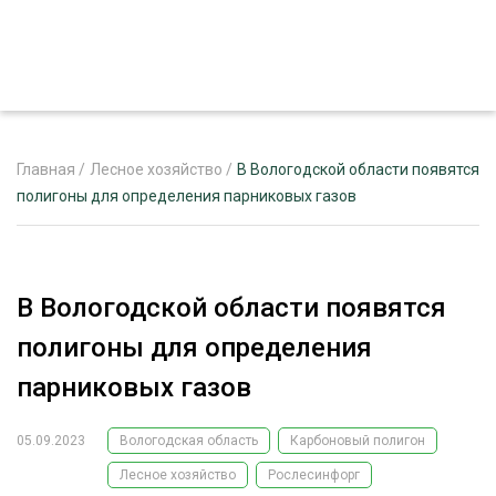
Главная
/
Лесное хозяйство
/
В Вологодской области появятся
полигоны для определения парниковых газов
ЖУРНАЛ «ЛЕСНОЙ КОМПЛЕКС»
О ПРОЕКТЕ
В Вологодской области появятся
РЕКЛАМОДАТЕЛЯМ
полигоны для определения
парниковых газов
05.09.2023
Вологодская область
Карбоновый полигон
ЛЕСНОЕ ХОЗЯЙСТВО
ЭКСПЕРТНОЕ МНЕНИЕ
Лесное хозяйство
Рослесинфорг
ЛЕСОЗАГОТОВКА