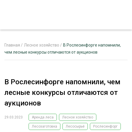
Главная
/
Лесное хозяйство
/
В Рослесинфорге напомнили,
чем лесные конкурсы отличаются от аукционов
ЖУРНАЛ «ЛЕСНОЙ КОМПЛЕКС»
О ПРОЕКТЕ
В Рослесинфорге напомнили, чем
РЕКЛАМОДАТЕЛЯМ
лесные конкурсы отличаются от
аукционов
29.03.2023
Аренда леса
Лесное хозяйство
ЛЕСНОЕ ХОЗЯЙСТВО
ЭКСПЕРТНОЕ МНЕНИЕ
Лесозаготовка
Лесосырьё
Рослесинфорг
ЛЕСОЗАГОТОВКА