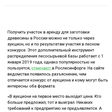
ОБРАБОТКА ДРЕВЕСИНЫ
ЦИФРОВАЯ СРЕДА
РУБРИКИ
БИОЭНЕРГЕТИКА
Получить участок в аренду для заготовки
ТЕМАТИЧЕСКИЕ ПРОЕКТЫ
ЛЕСОВОССТАНОВЛЕНИЕ И ЗАЩИТА
древесины в России можно не только через
ЛОГИСТИКА
аукцион, но и по результатам участия в лесном
ПОДБОРКИ СТАТЕЙ
конкурсе. Этот дополнительный инструмент
ПРОИЗВОДСТВО ДРЕВЕСНЫХ ПЛИТ
распределения лесосырьевой базы работает с 1
ЦБП
января 2019 года, однако популярностью не
пользуется,
отмечают
в Рослесинфорге. На сайте
ведомства появилось разъяснение, чем
КОМПЛЕКСНАЯ ПЕРЕРАБОТКА
отличается конкурс от аукциона и кому могут быть
ЛЕСОПИЛЕНИЕ
интересны оба формата.
ДЕРЕВЯННОЕ ДОМОСТРОЕНИЕ
«В аукционе на первое место выходит цена. Кто
БЕЗОПАСНОЕ ПРОИЗВОДСТВО
больше предложил, тот и выиграл. Никаких
требований к предприятию не предъявляется. А
СОРТИРОВКА ДРЕВЕСИНЫ