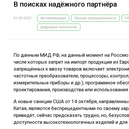
В поисках надёжного партнёра
01.09.2022
Автоматизация
Лесная промышленность
Об
Цифровые технологии
По данным МИД РФ, на данный момент на Россию н
числе которых запрет на импорт продукции из Евр
запрещённых к ввозу товаров включает электрони
частотные преобразователи, процессоры, контролл
измерительные приборы и др.), программное обесп
проектирования, производства или использования
А новые санкции США от 14 октября, направленны
Китая, являются беспрецедентными по своему хара
приведёт, сейчас предсказать трудно, но, безуслов
доступности высокотехнологичных изделий и для 