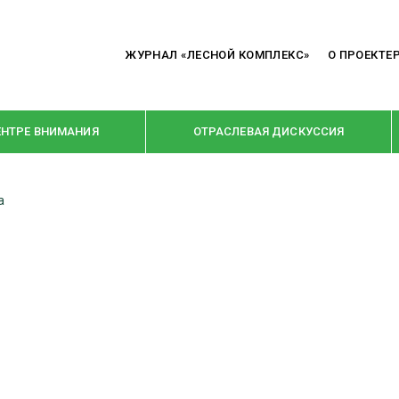
ЖУРНАЛ «ЛЕСНОЙ КОМПЛЕКС»
О ПРОЕКТЕ
ЕНТРЕ ВНИМАНИЯ
ОТРАСЛЕВАЯ ДИСКУССИЯ
а
РУБРИКИ
Я ПЕРЕРАБОТКА
НОВОСТИ
Е
КРУПНЫМ ПЛАНОМ
ОЕ ДОМОСТРОЕНИЕ
ВЗГЛЯД ИЗНУТРИ
 ПРОИЗВОДСТВО
В ЦЕНТРЕ ВНИМАНИЯ
 ДРЕВЕСИНЫ
ПРЕДПРИЯТИЯ ЛПК