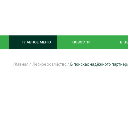
ГЛАВНОЕ МЕНЮ
НОВОСТИ
В Ц
Главная
/
Лесное хозяйство
/
В поисках надёжного партнёр
ЛЕСНОЕ ХОЗЯЙСТВО
КОМПЛЕКСНА
ЛЕСОЗАГОТОВКА
ЛЕСОПИЛЕНИ
ОБРАБОТКА ДРЕВЕСИНЫ
ДЕРЕВЯНН
ЦИФРОВАЯ СРЕДА
БЕЗОПАСНОЕ
БИОЭНЕРГЕТИКА
СОРТИРОВКА