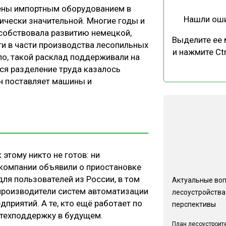
ены импортным оборудованием в
Нашли ош
тически значительной. Многие годы и
собствовала развитию немецкой,
Выделите ее
и в части производства лесопильных
и нажмите Ctr
ало, такой расклад поддерживали на
еся разделение труда казалось
н поставляет машины и
 этому никто не готов: ни
 компании объявили о приостановке
для пользователей из России, в том
Актуальные во
производители систем автоматизации
лесоустройства:
приятий. А те, кто ещё работает по
перспективы
 техподдержку в будущем.
План лесоустроит