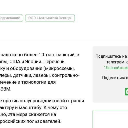
орудование
ООО «Автоматика-Вектор»
аложено более 10 тыс. санкций, в
Подпишитесь на
опы, США и Японии. Перечень
телеграм-
ку и оборудование (микросхемы,
"Лесной ком
еры, датчики, лазеры, контрольно-
Поделиться 
ечение и технологии для
 ЭВМ.
е против полупроводниковой отрасли
ктеру и масштабу. К чему это
но, эта мера скажется на
российских пользователей.