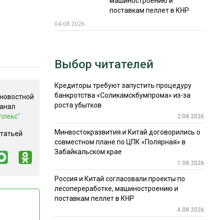
машиностроению и
поставкам пеллет в КНР
04.08.2026
Выбор читателей
Кредиторы требуют запустить процедуру
банкротства «Соликамскбумпрома» из-за
 новостной
роста убытков
канал
плекс"
2.08.2026
Минвостокразвития и Китай договорились о
статьей
совместном плане по ЦПК «Полярная» в
Забайкальском крае
1.08.2026
Россия и Китай согласовали проекты по
лесопереработке, машиностроению и
поставкам пеллет в КНР
4.08.2026